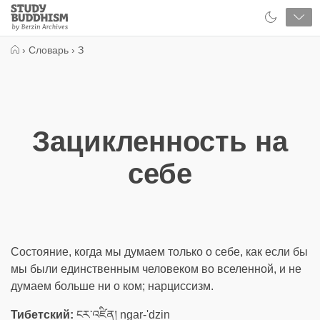
Close
Study
Buddhism
Home
›
Словарь
›
З
Зацикленность на
себе
Состояние, когда мы думаем только о себе, как если бы
мы были единственным человеком во вселенной, и не
думаем больше ни о ком; нарциссизм.
Тибетский:
ངར་འཛིན། ngar-'dzin