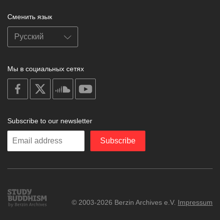
Сменить язык
Мы в социальных сетях
on
on
on
on
facebook
X
soundcloud
youtube
Subscribe to our newsletter
Enter
Subscribe
your
email
Study
© 2003-2026 Berzin Archives e.V.
Impressum
Buddhism
Home