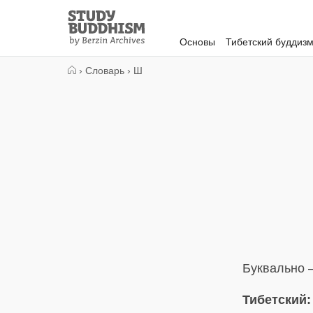
Close
Study
Buddhism
Основы
Тибетский буддиз
Home
›
Словарь
›
Ш
Буквально 
Тибетский: