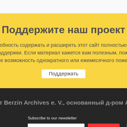
Поддержите наш проект
бность содержать и расширять этот сайт полностью
ддержки. Если материал кажется вам полезным, по
е возможность однократного или ежемесячного пож
Поддержать
т Berzin Archives e. V., основанный д-ро
Subscribe to our newsletter
Enter