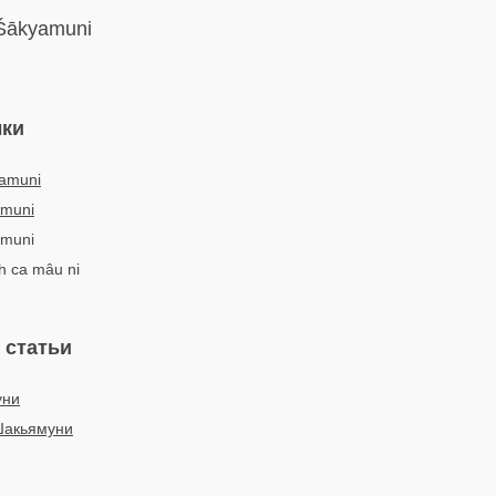
ākyamuni
ыки
amuni
muni
amuni
ch ca mâu ni
 статьи
уни
Шакьямуни