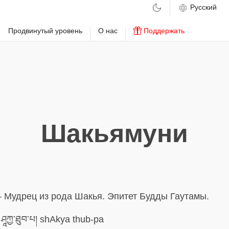
м
Продвинутый уровень
О нас
Поддержать
Шакьямуни
– Мудрец из рода Шакья. Эпитет Будды Гаутамы.
ཤཱཀྱ་ཐུབ་པ། shAkya thub-pa