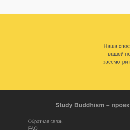
Наша спосо
вашей по
рассмотрит
Study Buddhism – проек
Обратная связь
FAQ