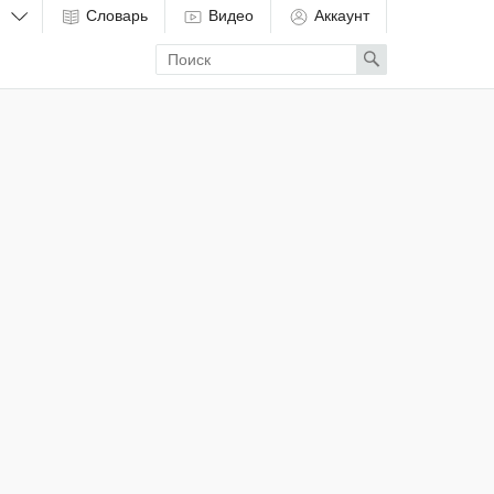
Словарь
Видео
Аккаунт
Enter
Search
search
term