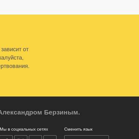
 зависит от
жалуйста,
ертвования.
м Александром Берзиным.
Мы в социальных сетях
Сменить язык
on
on
on
on