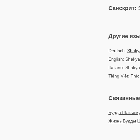
Санскрит:
Ś
Другие яз
Deutsch:
Shaky
English:
Shakya
Italiano: Shaky
Tiếng Việt: Thí
Связанные
Будда Шакьям
Жизнь Будды 