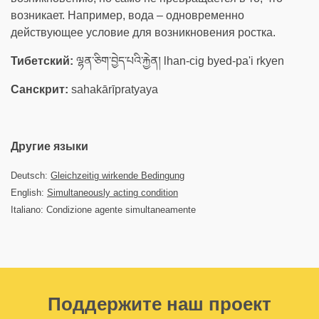
возникает. Например, вода – одновременно
действующее условие для возникновения ростка.
Тибетский:
ལྷན་ཅིག་བྱེད་པའི་རྐྱེན། lhan-cig byed-pa'i rkyen
Санскрит:
sahakārīpratyaya
Другие языки
Deutsch:
Gleichzeitig wirkende Bedingung
English:
Simultaneously acting condition
Italiano: Condizione agente simultaneamente
Поддержите наш проект