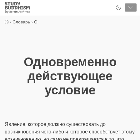
Close
Study
Buddhism
Home
›
Словарь
›
О
Одновременно
действующее
условие
Явление, которое должно существовать до
возникновения чего-либо и которое способствует этому
возникновению, но само не превращается в то, что