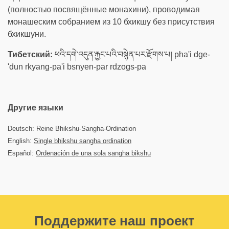
(полностью посвящённые монахини), проводимая
монашеским собранием из 10 бхикшу без присутствия
бхикшуни.
Тибетский:
ཕའི་དགེ་འདུན་རྐྱང་པའི་བསྙེན་པར་རྫོགས་པ། pha'i dge-
'dun rkyang-pa'i bsnyen-par rdzogs-pa
Другие языки
Deutsch: Reine Bhikshu-Sangha-Ordination
English:
Single bhikshu sangha ordination
Español:
Ordenación de una sola sangha bikshu
Поддержите наш проект