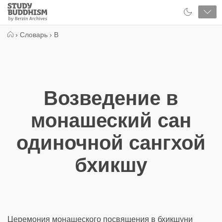
Close
Study
Buddhism
Home
›
Словарь
›
В
Возведение в
монашеский сан
одиночной сангхой
бхикшу
Церемония монашеского посвящения в бхикшуни