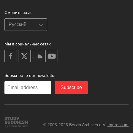
Сменить язык
Мы в социальных сетях
on
on
on
on
facebook
X
soundcloud
youtube
Subscribe to our newsletter
Enter
Subscribe
your
email
Study
© 2003-2026 Berzin Archives e.V.
Impressum
Buddhism
Home