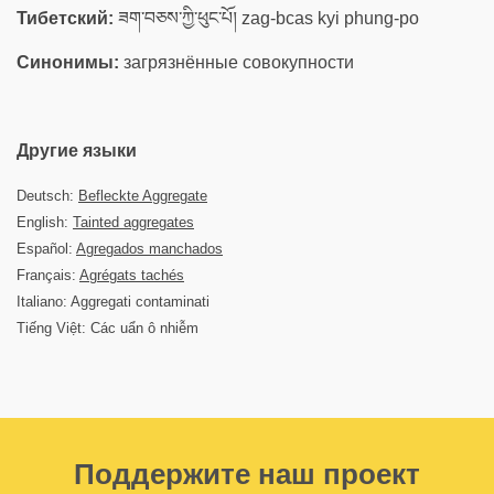
Тибетский:
ཟག་བཅས་ཀྱི་ཕུང་པོ། zag-bcas kyi phung-po
Синонимы:
загрязнённые совокупности
Другие языки
Deutsch:
Befleckte Aggregate
English:
Tainted aggregates
Español:
Agregados manchados
Français:
Agrégats tachés
Italiano: Aggregati contaminati
Tiếng Việt: Các uẩn ô nhiễm
Поддержите наш проект