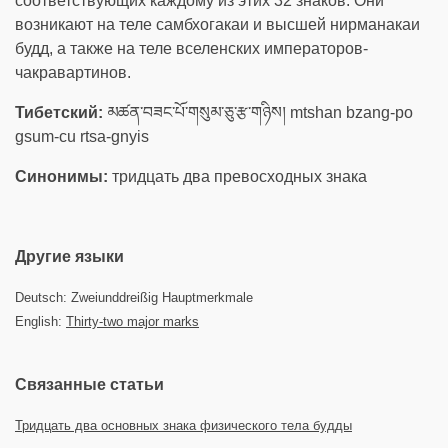
соответствующих каждому из этих 32 знаков. Они
возникают на теле самбхогакаи и высшей нирманакаи
будд, а также на теле вселенских императоров-
чакравартинов.
Тибетский:
མཚན་བཟང་པོ་གསུམ་ཅུ་རྩ་གཉིས། mtshan bzang-po
gsum-cu rtsa-gnyis
Синонимы:
тридцать два превосходных знака
Другие языки
Deutsch: Zweiunddreißig Hauptmerkmale
English:
Thirty-two major marks
Связанные статьи
Тридцать два основных знака физического тела будды