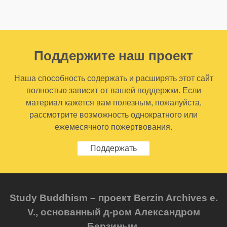
Поддержите наш проект
Наша способность содержать и расширять этот сайт
полностью зависит от вашей поддержки. Если
материал кажется вам полезным, пожалуйста,
рассмотрите возможность однократного или
ежемесячного пожертвования.
Поддержать
Study Buddhism – проект Berzin Archives e.
V., основанный д-ром Александром
Берзиным.