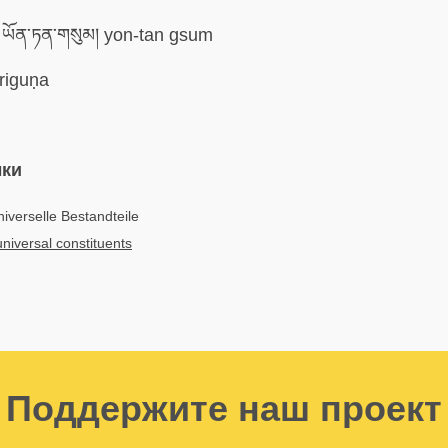
ཡོན་ཏན་གསུམ། yon-tan gsum
riguṇa
ыки
niverselle Bestandteile
niversal constituents
Поддержите наш проект