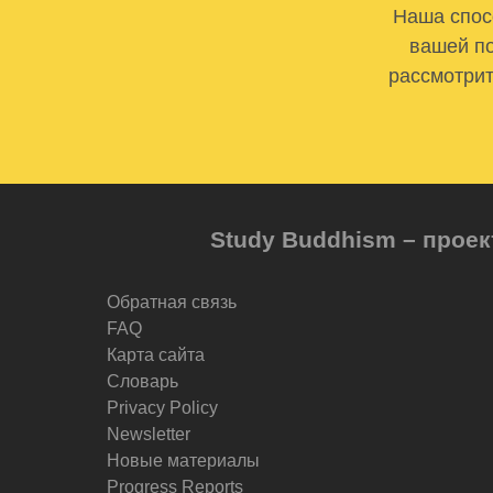
Наша спосо
вашей по
рассмотрит
Study Buddhism – проек
Обратная связь
FAQ
Карта сайта
Словарь
Privacy Policy
Newsletter
Новые материалы
Progress Reports