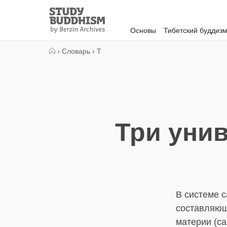
Close
Study
Buddhism
Основы
Тибетский буддиз
Home
›
Словарь
›
Т
Три уни
В системе с
составляющ
материи (сан