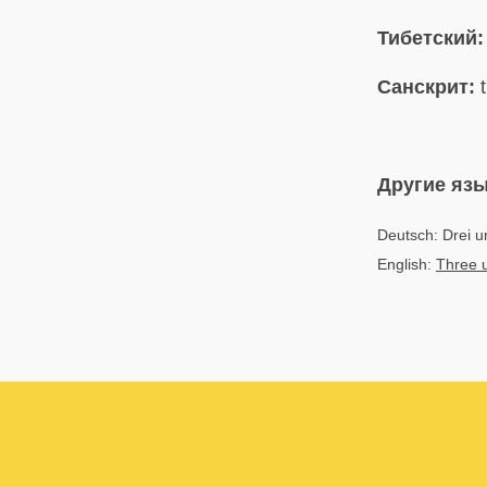
Тибетский:
Санскрит:
t
Другие яз
Deutsch: Drei u
English:
Three u