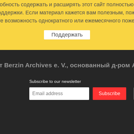
бность содержать и расширять этот сайт полностью
ддержки. Если материал кажется вам полезным, по
е возможность однократного или ежемесячного пож
Поддержать
т Berzin Archives e. V., основанный д-ро
Subscribe to our newsletter
Enter
Subscribe
your
email