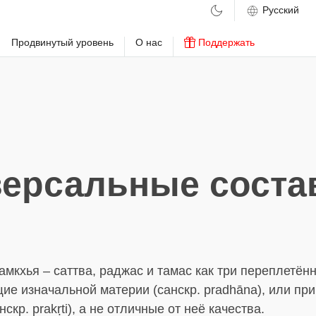
м
Продвинутый уровень
О нас
Поддержать
версальные сост
амкхья – саттва, раджас и тамас как три переплетён
ие изначальной материи (санскр. pradhāna), или пр
скр. prakṛti), а не отличные от неё качества.