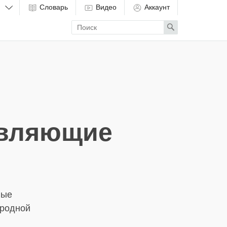
Словарь
Видео
Аккаунт
Enter
Search
search
term
авляющие
ные
иродной