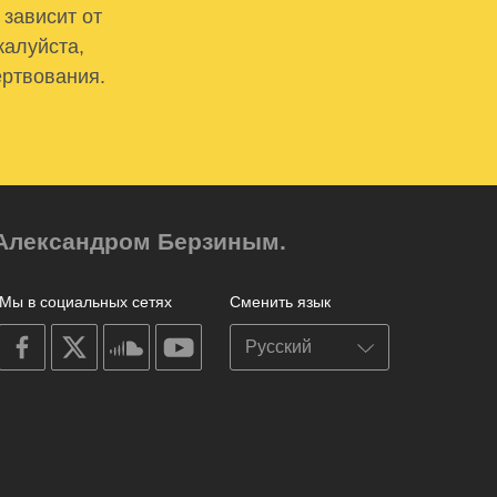
 зависит от
жалуйста,
ертвования.
м Александром Берзиным.
Мы в социальных сетях
Сменить язык
on
on
on
on
facebook
X
soundcloud
youtube