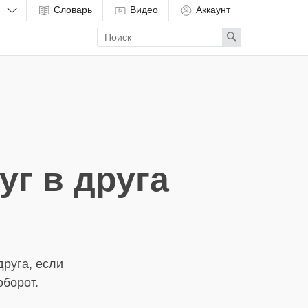
Словарь
Видео
Аккаунт
Enter
Search
search
term
г в друга
руга, если
оборот.