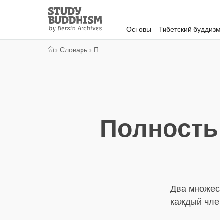
Close
Study
Buddhism
Основы
Тибетский буддиз
Home
›
Словарь
›
П
Полность
Два множес
каждый член