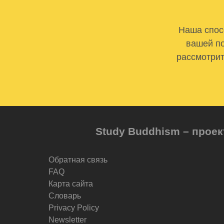
Наша спосо
вашей по
рассмотрит
Study Buddhism – проек
Обратная связь
FAQ
Карта сайта
Словарь
Privacy Policy
Newsletter