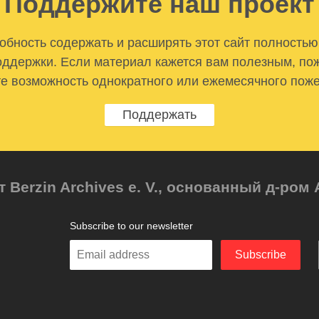
Поддержите наш проект
бность содержать и расширять этот сайт полностью
ддержки. Если материал кажется вам полезным, по
е возможность однократного или ежемесячного пож
Поддержать
т Berzin Archives e. V., основанный д-ро
Subscribe to our newsletter
Enter
Subscribe
your
email