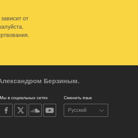
 зависит от
жалуйста,
ертвования.
м Александром Берзиным.
Мы в социальных сетях
Сменить язык
on
on
on
on
facebook
X
soundcloud
youtube