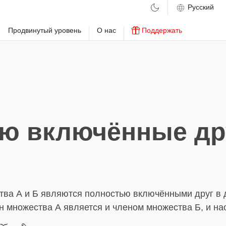
м
Продвинутый уровень
О нас
Поддержать
ю включённые дру
тва А и Б являются полностью включёнными друг в д
 множества А является и членом множества Б, и на