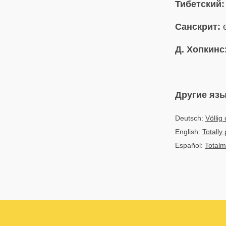
Тибетский:
Санскрит:
e
Д. Хопкинс
Другие яз
Deutsch:
Völlig
English:
Totally
Español:
Totalm