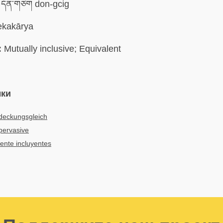
དོན་གཅིག don-gcig
kakārya
:
Mutually inclusive; Equivalent
ыки
 deckungsgleich
 pervasive
ente incluyentes