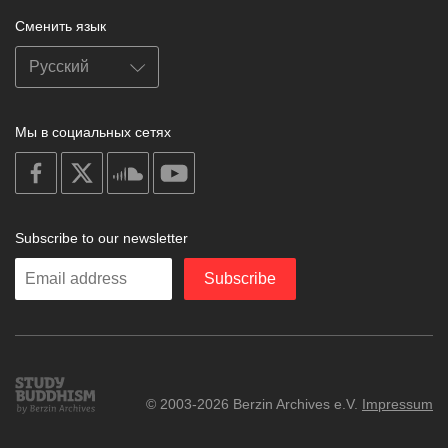
Сменить язык
Мы в социальных сетях
on
on
on
on
facebook
X
soundcloud
youtube
Subscribe to our newsletter
Enter
Subscribe
your
email
Study
© 2003-2026 Berzin Archives e.V.
Impressum
Buddhism
Home