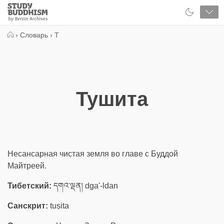
Close
Study
Buddhism
Home
›
Словарь
›
Т
Тушита
Несансарная чистая земля во главе с Буддой
Майтреей.
Тибетский:
དགའ་ལྡན། dga'-ldan
Санскрит:
tuṣita