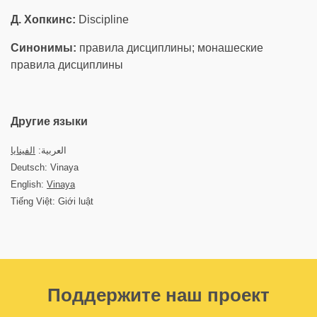
Д. Хопкинс:
Discipline
Синонимы:
правила дисциплины; монашеские
правила дисциплины
Другие языки
العربية:
الفينايا
Deutsch: Vinaya
English:
Vinaya
Tiếng Việt: Giới luật
Поддержите наш проект