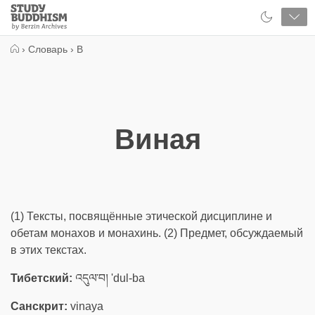
Close
Study
Buddhism
Home
›
Словарь
›
В
Виная
(1) Тексты, посвящённые этической дисциплине и
обетам монахов и монахинь. (2) Предмет, обсуждаемый
в этих текстах.
Тибетский:
འདུལ་བ། 'dul-ba
Санскрит:
vinaya