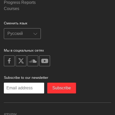
Progress Reports
Courses
Сменить язык
Мы в социальных сетях
on
on
on
on
facebook
X
soundcloud
youtube
Subscribe to our newsletter
Enter
Subscribe
your
email
Study