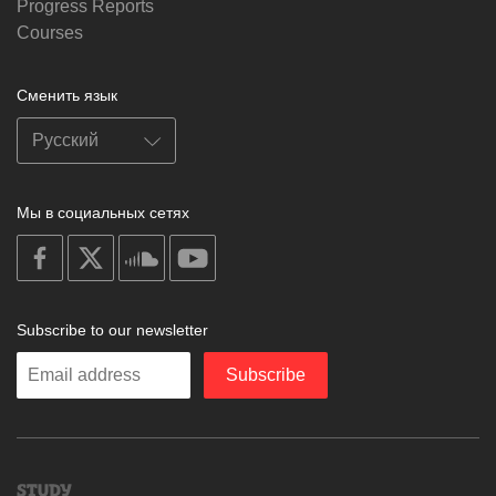
Progress Reports
Courses
Сменить язык
Мы в социальных сетях
on
on
on
on
facebook
X
soundcloud
youtube
Subscribe to our newsletter
Enter
Subscribe
your
email
Study