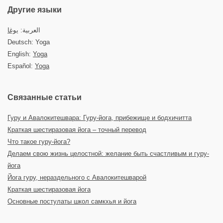
Другие языки
العربية:
يوغا
Deutsch: Yoga
English:
Yoga
Español:
Yoga
Связанные статьи
Гуру и Авалокитешвара: Гуру-йога, прибежище и бодхичитта
Краткая шестиразовая йога – точный перевод
Что такое гуру-йога?
Делаем свою жизнь целостной: желание быть счастливым и гуру-
йога
Йога гуру, нераздельного с Авалокитешварой
Краткая шестиразовая йога
Основные постулаты школ самкхья и йога