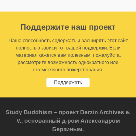
Поддержите наш проект
Наша способность содержать и расширять этот сайт
полностью зависит от вашей поддержки. Если
материал кажется вам полезным, пожалуйста,
рассмотрите возможность однократного или
ежемесячного пожертвования.
Поддержать
Study Buddhism – проект Berzin Archives e.
V., основанный д-ром Александром
Берзиным.