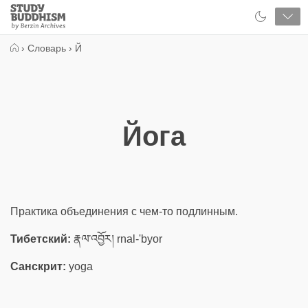
Close
Study
Buddhism
Home
›
Словарь
›
Й
Йога
Практика объединения с чем-то подлинным.
Тибетский:
རྣལ་འབྱོར། rnal-'byor
Санскрит:
yoga