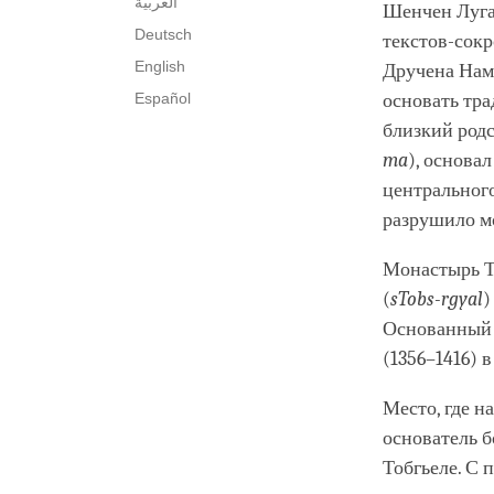
العربية
Шенчен Луг
Deutsch
текстов-сок
English
Дручена Нам
Español
основать тра
близкий род
ma
), основа
центрального
разрушило м
Монастырь 
(
sTobs-rgyal
)
Основанный 
(1356–1416) 
Место, где н
основатель 
Тобгьеле. С 