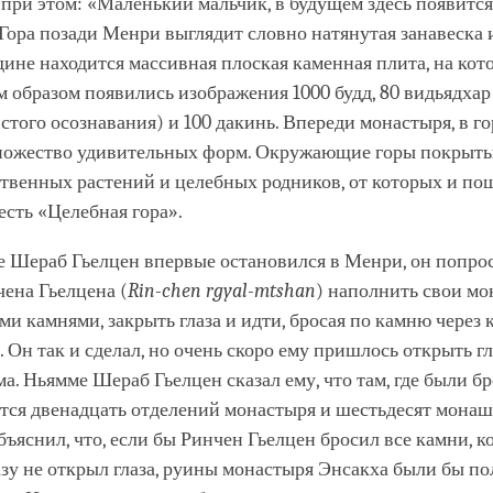
в при этом: «Маленький мальчик, в будущем здесь появится
Гора позади Менри выглядит словно натянутая занавеска 
дине находится массивная плоская каменная плита, на кот
 образом появились изображения 1000 будд, 80 видьядхар
стого осознавания) и 100 дакинь. Впереди монастыря, в го
ножество удивительных форм. Окружающие горы покрыт
твенных растений и целебных родников, от которых и по
есть «Целебная гора».
е Шераб Гьелцен впервые остановился в Менри, он попрос
ена Гьелцена (
Rin-chen rgyal-mtshan
) наполнить свои м
и камнями, закрыть глаза и идти, бросая по камню через
. Он так и сделал, но очень скоро ему пришлось открыть гл
а. Ньямме Шераб Гьелцен сказал ему, что там, где были 
ится двенадцать отделений монастыря и шестьдесят мона
ъяснил, что, если бы Ринчен Гьелцен бросил все камни, к
азу не открыл глаза, руины монастыря Энсакха были бы п