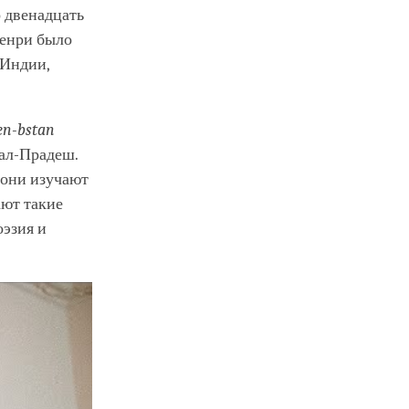
о двенадцать
Менри было
 Индии,
en-bstan
чал-Прадеш.
 они изучают
ают такие
оэзия и