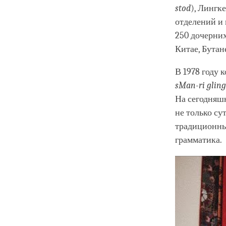
stod
), Лингке
отделений и 
250 дочерних
Китае, Бутан
В 1978 году
sMan-ri gling
На сегодняшн
не только су
традиционные
грамматика.