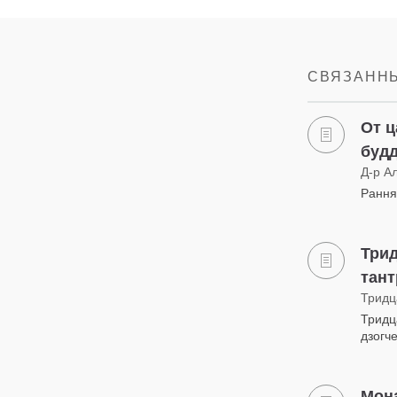
СВЯЗАННЫ
От ц
буд
Д-р А
Рання
Трид
тант
Тридц
Тридц
дзогч
Мон