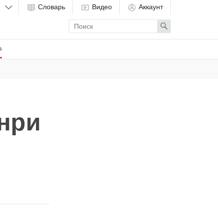
Словарь
Видео
Аккаунт
Enter
Search
search
term
а
нри