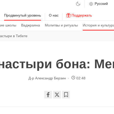
м
Продвинутый уровень
О нас
Поддержать
кие школы
Ваджраяна
Молитвы и ритуалы
История и культур
астыри в Тибете
настыри бона: Ме
Д-р Александр Берзин
02:48
Share
Bookmark
on