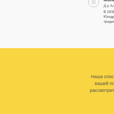
Д-р А
В 183
Юнгдр
тради
Наша спосо
вашей по
рассмотрит