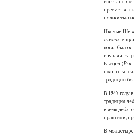
восстановлен
преемственно
полностью не
Ньямме Шера
основать при
когда был о
изучали сут
Кьецел (
Bru-
школы сакья.
традиции бо
В 1947 году 
традиция деб
время дебато
практики, п
В монастыре