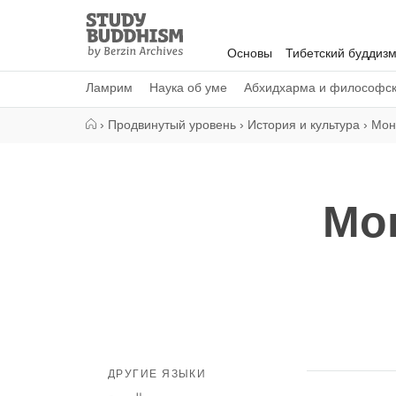
Close
Study
Buddhism
Основы
Тибетский буддиз
Home
Ламрим
Наука об уме
Абхидхарма и философс
›
Продвинутый уровень
›
История и культура
›
Мон
Мо
ДРУГИЕ ЯЗЫКИ