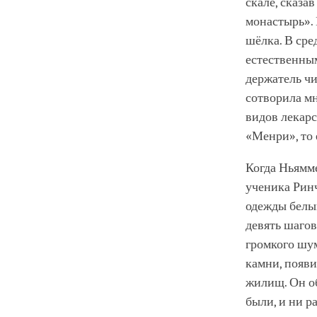
скале, сказа
монастырь». 
шёлка. В сре
естественным
держатель чи
сотворила м
видов лекарс
«Менри», то 
Когда Ньямм
ученика Ринч
одежды белым
девять шагов
громкого шум
камни, появ
жилищ. Он об
были, и ни р