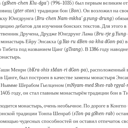
facebook
а
(gShen-chen Klu-dga’
) (996–1035) был первым великим о
ровищ (
gter-ston
) традиции бон (
Bon
). Он возложил на сво
кху Юнгдрунга (
Bru-chen Nam-mkha’ g.yung-drung
) обяз
дицию дебатов для изучения бонских текстов. Для этого в 
ственник Дручена, Друдже Юнгдрунг Лама (
Bru-rje g.Yung
л монастырь Ейру Энсакха (
g.Yas-ru dBen-sa-kha dGon-pa
) 
 Тибета под названием Цанг (
gTsang
). В 1386 году наводн
онастырь.
Таши Менри (
bKra-shis sMan-ri dGon-pa
), расположенный 
 в Цанге, был построен в качестве замены монастыря Энса
Ньямме Шерабом Гьелценом (
mNyam-med Shes-rab rgyal-
в 1405 году, он стал главным монастырём традиции бон в Т
аходится монастырь, очень необычное. По дороге в Конгпо 
бонской традиции Тонпа Шенраб (
sTon-pa gShen-rab
) оста
помощью чудесных способностей он оставил отпечаток сво