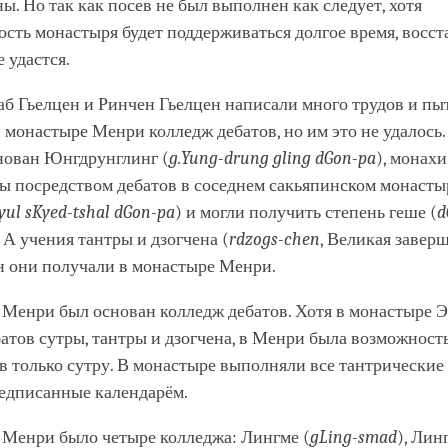
ы. Но так как посев не был выполнен как следует, хотя
сть монастыря будет поддерживаться долгое время, восст
 удастся.
б Гьелцен и Ринчен Гьелцен написали много трудов и пы
 монастыре Менри колледж дебатов, но им это не удалось. 
снован Юнгдрунглинг (
g.Yung-drung gling dGon-pa
), монах
ры посредством дебатов в соседнем сакьяпинском монаст
yul sKyed-tshal dGon-pa
) и могли получить степень геше (
d
 А учения тантры и дзогчена (
rdzogs-chen
, Великая завер
н они получали в монастыре Менри.
в Менри был основан колледж дебатов. Хотя в монастыре 
атов сутры, тантры и дзогчена, в Менри была возможность
в только сутру. В монастыре выполняли все тантрические
редписанные календарём.
 Менри было четыре колледжа: Лингме (
gLing-smad
), Лин