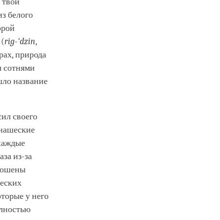
 твой
из белого
орой
 (
rig-‘dzin
,
рах, природа
ы сотнями
шло название
ил своего
онашеские
 каждые
аза из-за
брошены
шеских
оторые у него
олностью