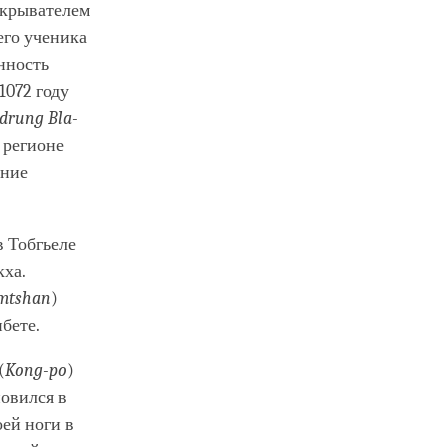
ткрывателем
его ученика
анность
1072 году
-drung Bla-
в регионе
ение
в Тобгьеле
кха.
mtshan
)
ибете.
(
Kong-po
)
новился в
ей ноги в