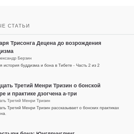
Share
Bookmark
on
facebook
Е СТАТЬИ
аря Трисонга Децена до возрождения
дизма
лександр Берзин
я история буддизма и бона в Тибете - Часть 2 из 2
цать Третий Менри Тризин о бонской
ре и практике дзогчена а-три
ать Третий Менри Тризин
ать Третий Менри Тризин рассказывает о бонских практиках
ена.
астыри бона: Юнгдрунглинг