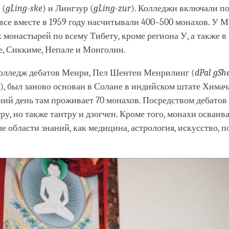
 (
gLing-ske
) и Лингзур (
gLing-zur
). Колледжи включали п
все вместе в 1959 году насчитывали 400–500 монахов. У 
 монастырей по всему Тибету, кроме региона У, а также в
е, Сиккиме, Непале и Монголии.
 колледж дебатов Менри, Пел Шентен Менрилинг (
dPal gSh
), был заново основан в Солане в индийском штате Хима
ий день там проживает 70 монахов. Посредством дебатов
тру, но также тантру и дзогчен. Кроме того, монахи осваив
 области знаний, как медицина, астрология, искусство, п