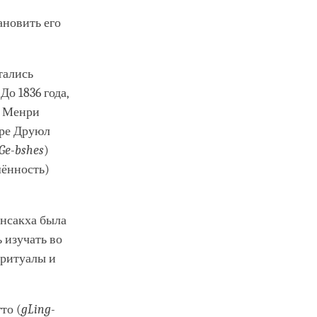
ановить его
тались
До 1836 года,
и Менри
ыре Друюл
Ge-bshes
)
шённость)
Энсакха была
 изучать во
 ритуалы и
гто (
gLing-