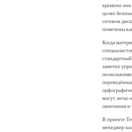
времени они 
целях безоп
сетевом диск
помечены ка
Когда матери
специалистам
стандартный 
заметно упро
несколькими 
переведённым
орфографиче
могут легко 
окончания и 
В проекте Те
менеджер каж