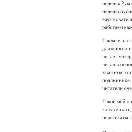
неделю. Руко
неделю публи
жертвовател
работаем каж
Также у нас 
для многих н
читает матер
читал в осно
захотеться п
подлиннике. 
читатели оче
Таков мой опы
хочу сказать
пересекаться