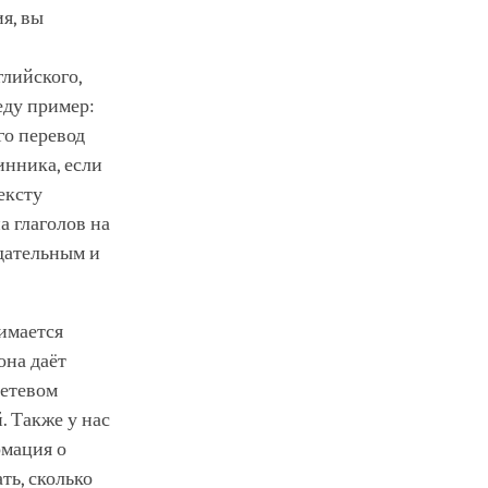
ия, вы
глийского,
веду пример:
го перевод
инника, если
ексту
а глаголов на
 дательным и
имается
она даёт
сетевом
. Также у нас
рмация о
ть, сколько