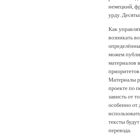
немецкий, фр
урду. Десяты
Как управлят
возникать во
определённые
можем публик
материалов в
приоритетов 
Материалы ра
проекте по 
зависть от т
особенно от 
использовать
тексты будут
перевода.