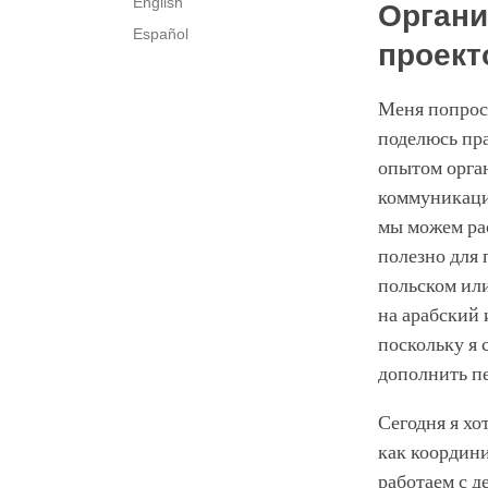
English
Органи
Español
проек
Меня попроси
поделюсь пр
опытом орган
коммуникаци
мы можем рас
полезно для 
польском или
на арабский
поскольку я 
дополнить п
Сегодня я хо
как координ
работаем с д