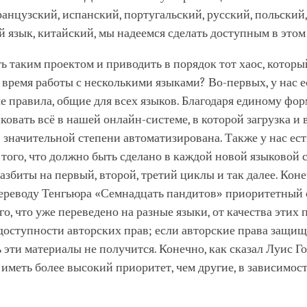
анцузский, испанский, португальский, русский, польский,
й язык, китайский, мы надеемся сделать доступным в этом
ь таким проектом и приводить в порядок тот хаос, котор
 время работы с несколькими языками? Во-первых, у нас е
 правила, общие для всех языков. Благодаря единому фо
овать всё в нашей онлайн-системе, в которой загрузка и 
 значительной степени автоматизирована. Также у нас ест
того, что должно быть сделано в каждой новой языковой 
збиты на первый, второй, третий циклы и так далее. Коне
переводу Тенгьюра «Семнадцать пандитов» приоритетный 
ого, что уже переведено на разные языки, от качества этих 
доступности авторских прав; если авторские права защищ
 эти материалы не получится. Конечно, как сказал Луис Го
 иметь более высокий приоритет, чем другие, в зависимост