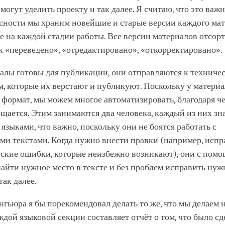
могут уделить проекту и так далее. Я считаю, что это важн
асности мы храним новейшие и старые версии каждого мат
е на каждой стадии работы. Все версии материалов отсор
к «переведено», «отредактировано», «откорректировано».
алы готовы для публикации, они отправляются к техниче
, которые их верстают и публикуют. Поскольку у материа
формат, мы можем многое автоматизировать, благодаря ч
щается. Этим занимаются два человека, каждый из них зн
языками, что важно, поскольку они не боятся работать с
и текстами. Когда нужно внести правки (например, испр
ские ошибки, которые неизбежно возникают), они с пом
найти нужное место в тексте и без проблем исправить ну
так далее.
нгьюра я бы порекомендовал делать то же, что мы делаем н
дой языковой секции составляет отчёт о том, что было сд