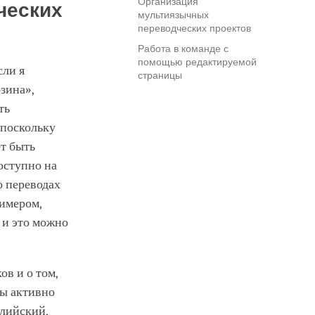
Организация
ческих
мультиязычных
переводческих проектов
Работа в команде с
помощью редактируемой
сли я
страницы
зина»,
ть
 поскольку
ет быть
доступно на
о переводах
имером,
 и это можно
ов и о том,
мы активно
глийский,