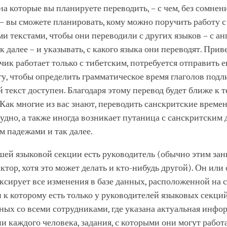
 на которые вы планируете переводить, – с чем, без сомнен
 – вы сможете планировать, кому можно поручить работу с
и текстами, чтобы они переводили с других языков – с ан
ак далее – и указывать, с какого языка они переводят. При
чик работает только с тибетским, потребуется отправить е
у, чтобы определить грамматическое время глаголов подл
 текст доступен. Благодаря этому перевод будет ближе к т
Как многие из вас знают, переводить санскритские времен
удно, а также иногда возникает путаница с санскритским
м падежами и так далее.
шей языковой секции есть руководитель (обычно этим зан
ктор, хотя это может делать и кто-нибудь другой). Он или 
ксирует все изменения в базе данных, расположенной на 
п к которому есть только у руководителей языковых секций
нных со всеми сотрудниками, где указана актуальная инфо
 каждого человека, задания, с которыми они могут работа