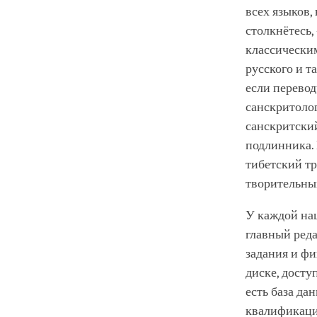
всех языков,
столкнётесь,
классическим
русского и т
если перевод
санскритолог
санскритский
подлинника. 
тибетский тр
творительны
У каждой на
главный реда
задания и фи
диске, досту
есть база да
квалификации