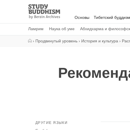
Close
Study
Buddhism
Основы
Тибетский буддиз
Home
Ламрим
Наука об уме
Абхидхарма и философс
›
Продвинутый уровень
›
История и культура
›
Рас
Рекоменд
ДРУГИЕ ЯЗЫКИ