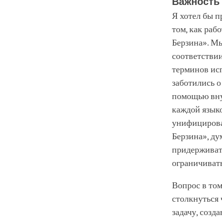
Важность
Я хотел бы п
том, как раб
Берзина». М
соответствии
терминов ис
заботились о
помощью внут
каждой язык
унифицирован
Берзина», ду
придерживат
ограничиват
Вопрос в том
столкнуться 
задачу, созд