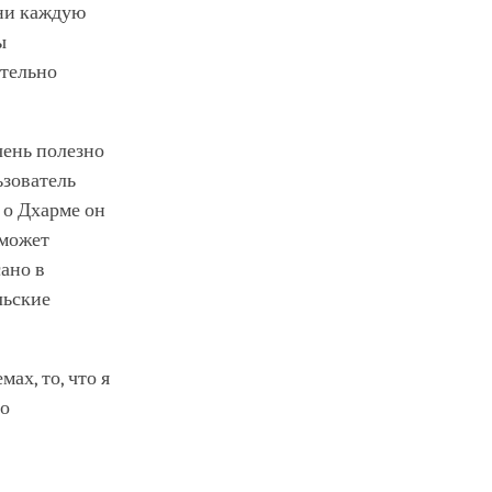
они каждую
ы
ительно
чень полезно
ьзователь
 о Дхарме он
 может
сано в
льские
мах, то, что я
го