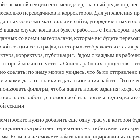
ой языковой секции есть менеджер, главный редактор, нес
несколько переводчиков и корректоров. Для управления п
 данных со всеми материалами сайта, упорядоченными сог
В вашем случае, когда вы будете работать с Тенгьюром, ну
 данных со всеми материалами, которые вы будете переводи
вой секции есть графы, в которых отображается стадия р
актура, корректура, публикация. Рядом с каждым из рабоч
 который можно отметить. Список рабочих процессов – эт
жно сделать; по нему можно увидеть, что было отправлено 
у и кому, дата отправки и дата окончания работы. Это очен
ользовать фильтры, чтобы давать новые задания: когда с
свою часть работы, с помощью фильтров мы видим, какие 
той секции.
ем проекте нужно добавить ещё одну графу, в которой буде
 подлинника работает переводчик – с тибетским, санскри
ами. Если вы не сможете найти квалифицированных пере