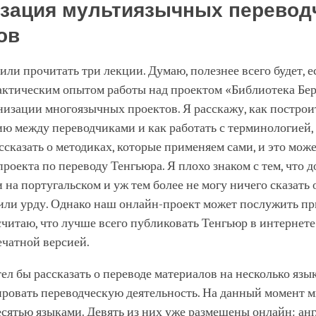
facebook
зация мультиязычных перевод
тов
ли прочитать три лекции. Думаю, полезнее всего будет, е
актическим опытом работы над проектом «Библиотека Бер
изации многоязычных проектов. Я расскажу, как построи
ю между переводчиками и как работать с терминологией,
сказать о методиках, которые применяем сами, и это мож
проекта по переводу Тенгьюра. Я плохо знаком с тем, что 
 на португальском и уж тем более не могу ничего сказать 
 или урду. Однако наш онлайн-проект может послужить пр
считаю, что лучше всего публиковать Тенгьюр в интернете
ечатной версией.
тел бы рассказать о переводе материалов на несколько язык
ировать переводческую деятельность. На данный момент 
есятью языками. Девять из них уже размещены онлайн: ан