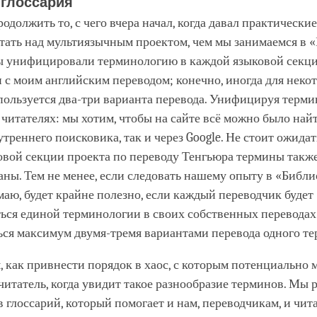
 глоссария
родолжить то, с чего вчера начал, когда давал практически
отать над мультиязычным проектом, чем мы занимаемся в 
ы унифицировали терминологию в каждой языковой секци
 с моим английским переводом; конечно, иногда для неко
пользуется два-три варианта перевода. Унифицируя терми
 читателях: мы хотим, чтобы на сайте всё можно было найт
реннего поисковика, так и через Google. Не стоит ожидать
овой секции проекта по переводу Тенгьюра термины также
ы. Тем не менее, если следовать нашему опыту в «Библи
маю, будет крайне полезно, если каждый переводчик будет
ься единой терминологии в своих собственных переводах
ься максимум двумя-тремя вариантами перевода одного т
, как привнести порядок в хаос, с которым потенциально 
читатель, когда увидит такое разнообразие терминов. Мы 
ав глоссарий, который помогает и нам, переводчикам, и чит