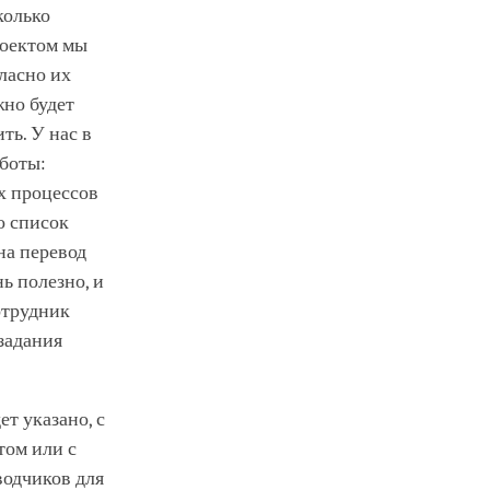
колько
роектом мы
ласно их
жно будет
ть. У нас в
аботы:
их процессов
о список
на перевод
ь полезно, и
отрудник
задания
т указано, с
том или с
водчиков для