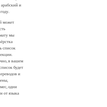
 арабский и
 году.
ый может
сть
рмату мы
вёрстка
ь список
секции.
чно, в вашем
список будет
переводов и
ены,
мес, одни
и от языка