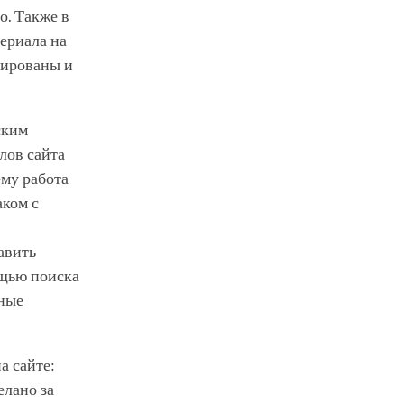
о. Также в
ериала на
тированы и
ским
лов сайта
ему работа
аком с
авить
ощью поиска
жные
а сайте:
елано за