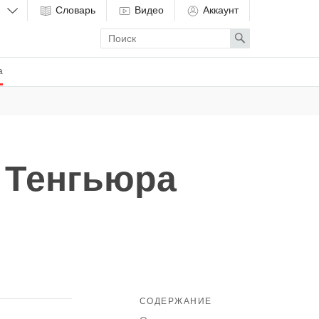
Словарь
Видео
Аккаунт
Enter
Search
search
term
а
 Тенгьюра
СОДЕРЖАНИЕ