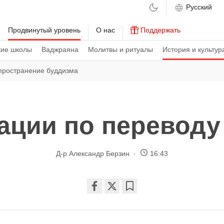
м
Продвинутый уровень
О нас
Поддержать
кие школы
Ваджраяна
Молитвы и ритуалы
История и культур
пространение буддизма
ации по переводу
Д-р Александр Берзин
16:43
Share
Bookmark
on