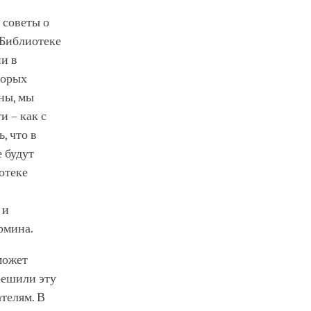
е советы о
«Библиотеке
и в
торых
ны, мы
и – как с
, что в
 будут
отеке
 и
ермина.
может
решили эту
ателям. В