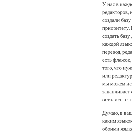
У нас в кажд
редакторов, 
создали базу
приоритету. 
создать базу
каждой языко
перевод, ред
есть флажок,
того, что ну
или редактур
мы можем исп
заканчивает 
остались в э
Думаю, в ваш
каким языком
обоими язык