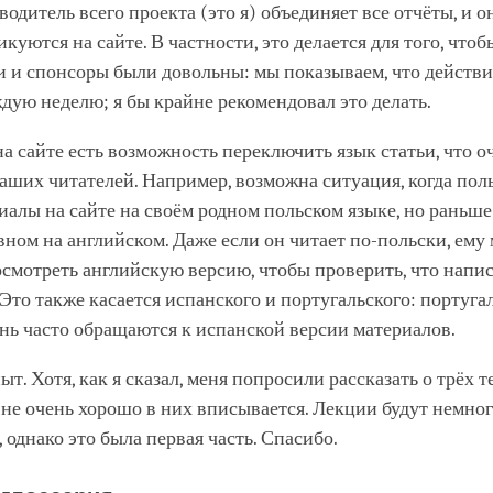
водитель всего проекта (это я) объединяет все отчёты, и 
куются на сайте. В частности, это делается для того, чтоб
и и спонсоры были довольны: мы показываем, что действ
дую неделю; я бы крайне рекомендовал это делать.
на сайте есть возможность переключить язык статьи, что о
аших читателей. Например, возможна ситуация, когда пол
иалы на сайте на своём родном польском языке, но раньше
вном на английском. Даже если он читает по-польски, ему
осмотреть английскую версию, чтобы проверить, что напи
Это также касается испанского и португальского: португа
нь часто обращаются к испанской версии материалов.
т. Хотя, как я сказал, меня попросили рассказать о трёх те
, не очень хорошо в них вписывается. Лекции будут немно
, однако это была первая часть. Спасибо.