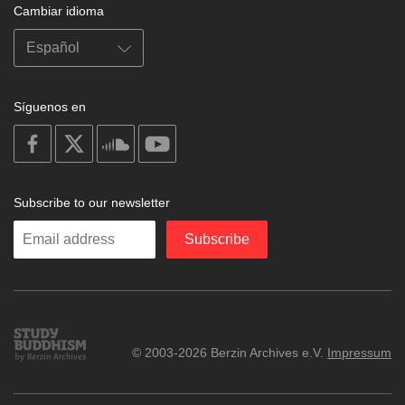
Cambiar idioma
Síguenos en
on
on
on
on
facebook
X
soundcloud
youtube
Subscribe to our newsletter
Enter
Subscribe
your
email
Study
© 2003-2026 Berzin Archives e.V.
Impressum
Buddhism
Home