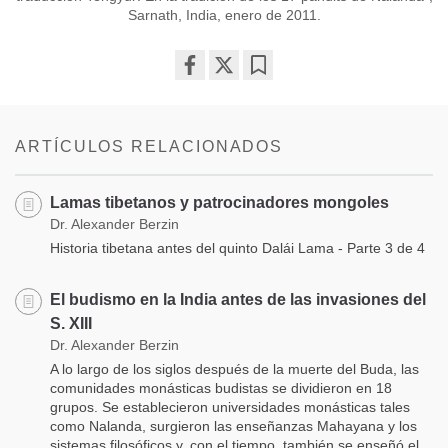
Sarnath, India, enero de 2011.
Share
Bookmark
on
facebook
ARTÍCULOS RELACIONADOS
Lamas tibetanos y patrocinadores mongoles
Dr. Alexander Berzin
Historia tibetana antes del quinto Dalái Lama - Parte 3 de 4
El budismo en la India antes de las invasiones del
S. XIII
Dr. Alexander Berzin
A lo largo de los siglos después de la muerte del Buda, las
comunidades monásticas budistas se dividieron en 18
grupos. Se establecieron universidades monásticas tales
como Nalanda, surgieron las enseñanzas Mahayana y los
sistemas filosóficos y, con el tiempo, también se enseñó el