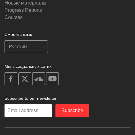
Новые материалы
Progress Reports
Courses
Сменить язык
Мы в социальных сетях
on
on
on
on
facebook
X
soundcloud
youtube
Subscribe to our newsletter
Enter
Subscribe
your
email