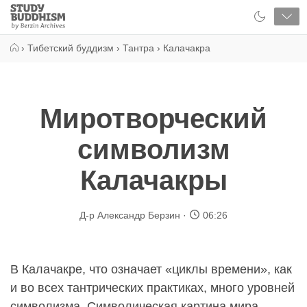
Close
Study
Buddhism
Home
›
Тибетский буддизм
›
Тантра
›
Калачакра
Миротворческий
символизм
Калачакры
Д-р Александр Берзин
06:26
В Калачакре, что означает «циклы времени», как
и во всех тантрических практиках, много уровней
символизма. Символическая картина мира