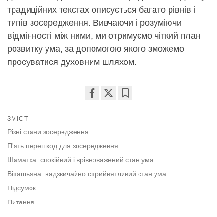
традиційних текстах описується багато рівнів і
типів зосередження. Вивчаючи і розуміючи
відмінності між ними, ми отримуємо чіткий план
розвитку ума, за допомогою якого зможемо
просуватися духовним шляхом.
Share
Bookmark
on
ЗМІСТ
facebook
Різні стани зосередження
П'ять перешкод для зосередження
Шаматха: спокійний і врівноважений стан ума
Віпашьяна: надзвичайно сприйнятливий стан ума
Підсумок
Питання