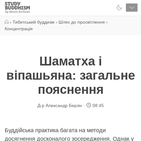
Close
Study
Buddhism
Home
›
Тибетський буддизм
›
Шлях до просвітлення
›
Концентрація
Шаматха і
віпашьяна: загальне
пояснення
Д-р Александр Берзін
08:45
Буддійська практика багата на методи
досягнення досконалого зосередження. Однак у