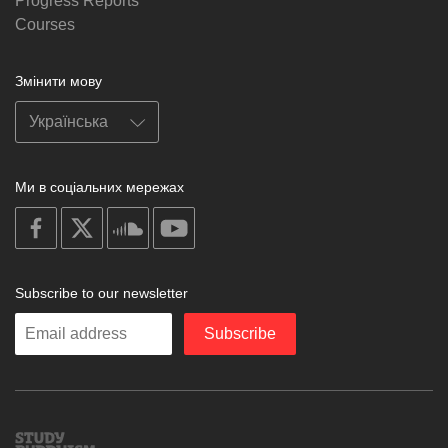
Progress Reports
Courses
Змінити мову
Ми в соціальних мережах
on
on
on
on
facebook
X
soundcloud
youtube
Subscribe to our newsletter
Enter
Subscribe
your
email
Study