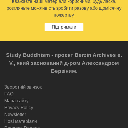
вважаєте наші матеріали корисними, будь ласка,
розгляньте можливість зробити разову або щомісячну
пожертву.
Підтримати
Study Buddhism - проєкт Berzin Archives e.
V., який заснований д-ром Александром
Берзіним.
Зворотній звʼязок
FAQ
Мапа сайту
Privacy Policy
Newsletter
Нові матеріали