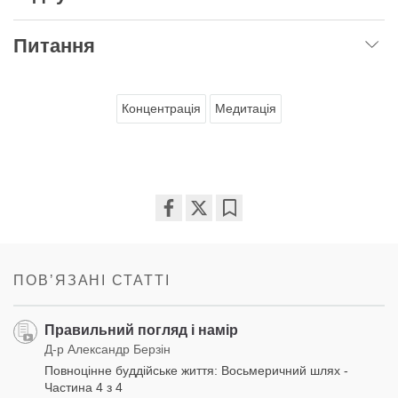
Питання
Концентрація
Медитація
Share
Bookmark
on
facebook
ПОВʼЯЗАНІ СТАТТІ
Правильний погляд і намір
Д-р Александр Берзін
Повноцінне буддійське життя: Восьмеричний шлях -
Частина 4 з 4