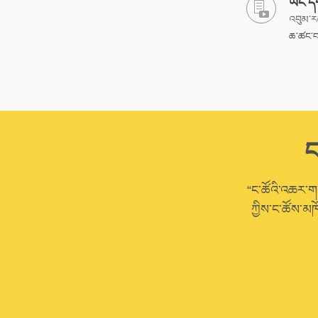
ཡང་དག
འབུམ་ར
ཆ་ཚང་བའ
ང
“ང་ཚོའི་འཆར་གཞི
ཀྱིས་ང་ཚོས་མཁ