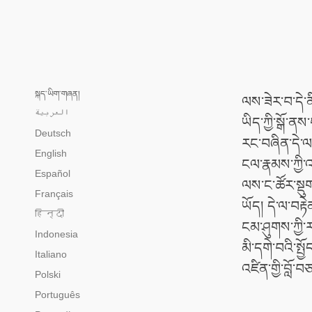
སྐད་ཡིག་གཞན།
ལས་ཟེར་བ་དེ་ན
العربية
ཡིད་ཀྱི་སྒོ་ན
Deutsch
རང་བཞིན་དེ་ལ་
English
ངལ་རྣམས་ཀྱི་འབ
Español
ལས་ང་ཚོར་སྡུ
Français
ཡོད། དེ་ལ་བརྟ
हिन्दी
ངམ་ཤུགས་ཀྱི་ར
Indonesia
མི་དགེ་བའི་སྤ
Italiano
འཛིན་གྱི་བློ་བ
Polski
Português