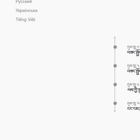
Русский
Українська
Tiếng Việt
དུམ་བུ། ༡
བཟང་སྤྱོ
དུམ་བུ། ༢
བཟང་སྤྱ
དུམ་བུ། ༣
ལས་ཀྱི་ག
དུམ་བུ། ༤
ངང་ངམ་