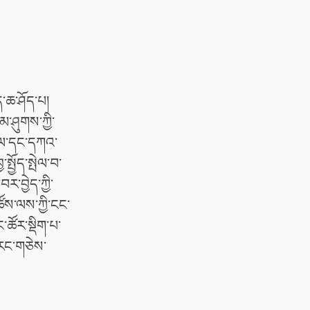
ད་ཆ་ཤོད་པ།
མ་ཤུགས་ཀྱི་
སྔལ་དང་དཀའ་
སྤྱོད་སྤེལ་བ་
་བྱེད་ཀྱི་
ཚོས་ལས་ཀྱི་ངང་
་ཚོར་སྡིག་པ་
་རང་གཅེས་