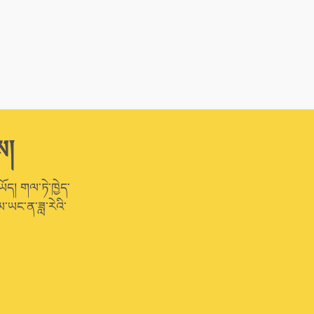
ས།
ཡོད། གལ་ཏེ་ཁྱེད་
་ཡང་ན་ཟླ་རེའི་