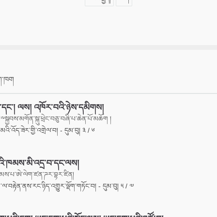
ིག་ཁག
་དང་། ལས། འཁོར་བའི་ཉེས་དམིགས།
༸སྐྱབས་མགོན་སྐུ་ཕྲེང་བཅུ་བཞི་པ་ཆེན་པོ་མཆོག །
་ཉི་མའི་འོད་ཟེར་གྱི་འགྲེལ་བ། - དུམ་བུ། ༣ / ༦
པའི་ཁམས་མི་འདྲ་བ་དང་ལས།
མས་པ་ཨེ་ལེག་ཛན་ཌར་བྷར་ཛིན།
ལ་བརྟེན་ནས་རང་ཉིད་འགྱུར་ལྡོག་གཏོང་བ། - དུམ་བུ། ༥ / ༧