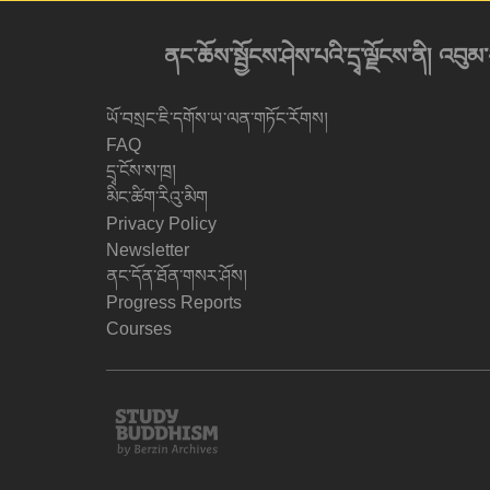
ནང་ཆོས་སྦྱོངས་ཤེས་པའི་དྲྭ་ལྗོངས་ནི། 
ཡོ་བསྲང་ཇི་དགོས་ཡ་ལན་གཏོང་རོགས།
FAQ
དྲྭ་ངོས་ས་ཁྲ།
མིང་ཚིག་རིའུ་མིག
Privacy Policy
Newsletter
ནང་དོན་ཐོན་གསར་ཤོས།
Progress Reports
Courses
Study
Buddhism
Home