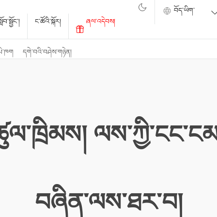
ོབ་སྦྱོང་།
ང་ཚོའི་སྐོར།
ཞལ་འདེབས།
པེ་ཁག
དགེ་བའི་བཤེས་གཉེན།
ི་ཚུལ་ཁྲིམས། ལས་ཀྱི་ངང་ངམ
བཞིན་ལས་ཐར་བ།