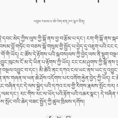
འབུམ་རམས་པ་ཨེ་ལེག་ཛན་ཌར་བྷར་ཛིན།
ི་དབང་མེད་ཀྱིས་ལུས་ཀྱི་སྒོ་ནས་བྱ་བ་རྩོམ་པ་དང་། ངག་གི་སྒོ་ནས་སྐ
ས་བསམ་བློ་གཏོང་བ་བཅས་སྒོ་གསུམ་གྱི་སྤྱོད་པ་བྱེད་དུ་འཇུག་པའི་ངང་ང
གོ་གི་ཡོད། ང་ཚོས་དེ་རྟོགས་པའི་སྐབས།ལས་ཀྱི་བྱེད་ལས་ནི་སྡུག་བ
ྱུང་ཁུངས་ངོ་མ་དེ་ཡིན་པ་རྟོགས་ཀྱི་ཡོད། ངང་ངམ་ཤུགས་ཀྱི་སྒོ་ནས་བྱ་
ག་བསྔལ་འབྱུང་བ་དང་། མི་ཚེའི་ནང་དཀའ་ངལ་ཡང་ནས་ཡང་དུ་འབྱུང་བར
ེན་ནས་གཞན་ལ་ཕན་ཆེ་ཤོས་འདོགས་པར་འགོག་རྐྱེན་བྱེད་ཀྱི་ཡོད། ང་
ང་བཞིན་དང་དེ་ལས་སྐྱེད་པའི་དཀའ་ངལ་གྱི་རིགས་རྣམས་སྤོང་བར། ང
ྱོད་ལམ་དང་། རང་གིས་རང་ལ་ཡོད་པའི་རྟོག་པའི་འཆར་སྣང་། དེ་བཞིན
ཅས་སྤོང་བའི་ཆེད་བཟང་སྤྱོད་ཀྱི་ཚུལ་ཁྲིམས་དགོས།