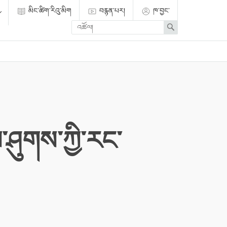
མིང་ཚིག་རིའུ་མིག
བརྙན་པར།
ཁ་བྱང་
Enter
Search
search
term
་ཤུགས་ཀྱི་རང་