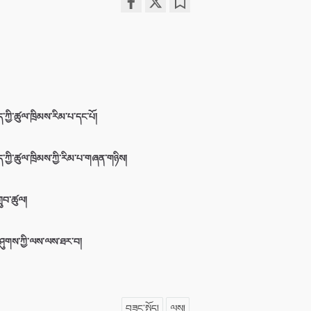
Share
Bookmark
on
facebook
ད་ཀྱི་ཚུལ་ཁྲིམས་རིམ་པ་དང་པོ།
ོད་ཀྱི་ཚུལ་ཁྲིམས་ཀྱི་རིམ་པ་གཞན་གཉིས།
ྲུབ་ཚུལ།
ཤུགས་ཀྱི་ལས་ལས་ཐར་བ།
བཟང་སྤྱོད།
ལས།