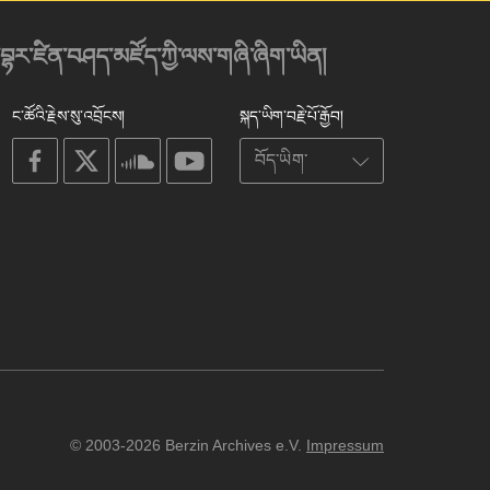
་བྷར་ཛིན་བཤད་མཛོད་ཀྱི་ལས་གཞི་ཞིག་ཡིན།
ང་ཚོའི་རྗེས་སུ་འབྲོངས།
སྐད་ཡིག་བརྗེ་པོ་རྒྱོབ།
on
on
on
on
facebook
X
soundcloud
youtube
© 2003-2026 Berzin Archives e.V.
Impressum