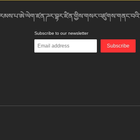
འབུམ་རམས་པ་ཨེ་ལེག་ཛན་ཌར་བྷར་ཛིན་གྱིས་གསར་འཛུགས་གནང་བའི
Subscribe to our newsletter
Enter
Subscribe
your
email