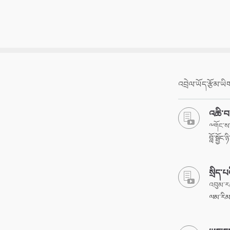
འབྲེལ་ཡོད་རྩོམ་ཡ
འཆི་བ
༸གོང་ས་
བློ་སྦྱོང
སྲིད་
འབུམ་ར
ལམ་རིམ་