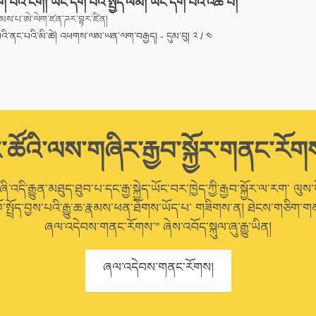
་པའི་ངག། ཡང་དག་པའི་སྤྱོད་ལམ། ཡང་དག་པའི་འཚོ་བ།
མས་པ་ཨེ་ལེག་ཛན་ཌར་བྷར་ཛིན།
ི་ནང་པའི་མི་ཚེ། འཕགས་ལམ་ཡན་ལག་བརྒྱད། - དུམ་བུ། ༢ / ༤
་ཚོའི་ལས་གཞིར་རྒྱབ་སྐྱོར་གནང་རོག
་འདི་རྒྱུན་མཐུད་ཐུབ་པ་དང་རྒྱ་སྐྱེད་ཡོང་བར་ཁྱེད་ཀྱི་རྒྱབ་སྐྱོར་ལ་རག་ ལུས་
ོ་སྤྲོད་བྱས་པའི་རྒྱུ་ཆ་རྣམས་ཕན་ཐོགས་ཡོད་པ་ གཟིགས་ན། ཐེངས་གཅིག་གམ
ཞལ་འདེབས་གནང་རོགས་” ཞེས་འབོད་སྐུལ་ཞུ་རྒྱུ་ཡིན།
ཞལ་འདེབས་གནང་རོགས།