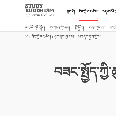
Close
Study
Buddhism
སྙིང་པོ།
བོད་ཀྱི་ནང་ཆོས།
ཚད་མཐོའི་སླ
Home
ནང་ཆོས་ཀྱི་སྐོར།
བྱང་ཆུབ་ཀྱི་ལམ།
བློ་སྦྱོང་།
གསང་སྔགས།
མ་ད
›
བོད་ཀྱི་ནང་ཆོས།
›
བྱང་ཆུབ་ཀྱི་ལམ།
›
ལས་དང་སྐྱེ་བ་ཕྱི་མ།
བཟང་སྤྱོད་ཀྱ