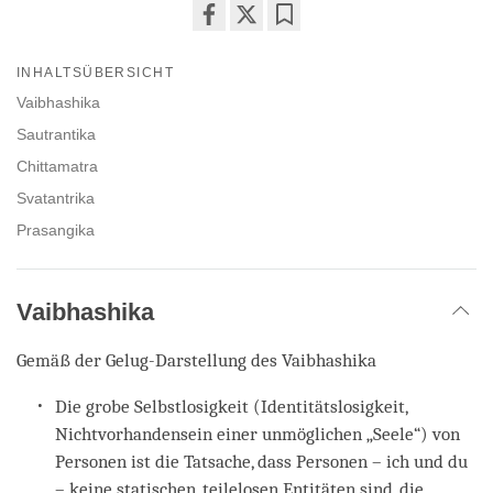
Share
Bookmark
on
INHALTSÜBERSICHT
facebook
Vaibhashika
Sautrantika
Chittamatra
Svatantrika
Prasangika
Vaibhashika
Gemäß der Gelug-Darstellung des Vaibhashika
Die grobe Selbstlosigkeit (Identitätslosigkeit,
Nichtvorhandensein einer unmöglichen „Seele“) von
Personen ist die Tatsache, dass Personen – ich und du
– keine statischen, teilelosen Entitäten sind, die