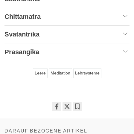
Chittamatra
Svatantrika
Prasangika
Leere
Meditation
Lehrsysteme
Share
Bookmark
on
facebook
DARAUF BEZOGENE ARTIKEL