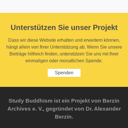
Unterstützen Sie unser Projekt
Dass wir diese Website erhalten und erweitern können,
hängt allein von Ihrer Unterstützung ab. Wenn Sie unsere
Beiträge hilfreich finden, unterstützen Sie uns mit Ihrer
einmaligen oder monatlichen Spende.
Spenden
Study Buddhism ist ein Projekt von Berzin
Archives e. V., gegründet von Dr. Alexander
Berzin.