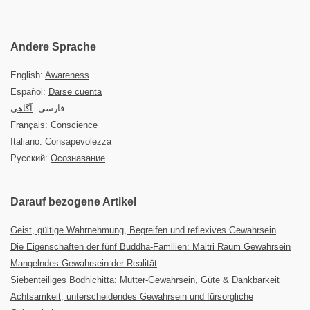
Andere Sprache
English:
Awareness
Español:
Darse cuenta
فارسی:
آگاهی
Français:
Conscience
Italiano: Consapevolezza
Русский:
Осознавание
Darauf bezogene Artikel
Geist, gültige Wahrnehmung, Begreifen und reflexives Gewahrsein
Die Eigenschaften der fünf Buddha-Familien: Maitri Raum Gewahrsein
Mangelndes Gewahrsein der Realität
Siebenteiliges Bodhichitta: Mutter-Gewahrsein, Güte & Dankbarkeit
Achtsamkeit, unterscheidendes Gewahrsein und fürsorgliche