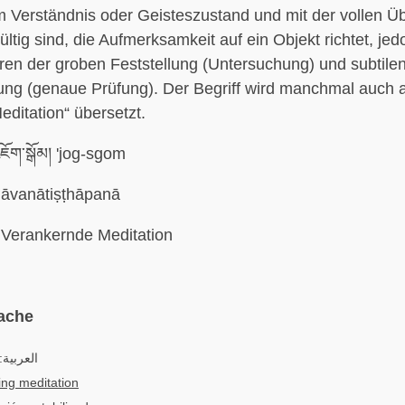
m Verständnis oder Geisteszustand und mit der vollen 
ültig sind, die Aufmerksamkeit auf ein Objekt richtet, je
ren der groben Feststellung (Untersuchung) und subtile
ung (genaue Prüfung). Der Begriff wird manchmal auch a
editation“ übersetzt.
ོག་སྒོམ། 'jog-sgom
āvanātiṣṭhāpanā
Verankernde Meditation
ache
العربية:
zing meditation