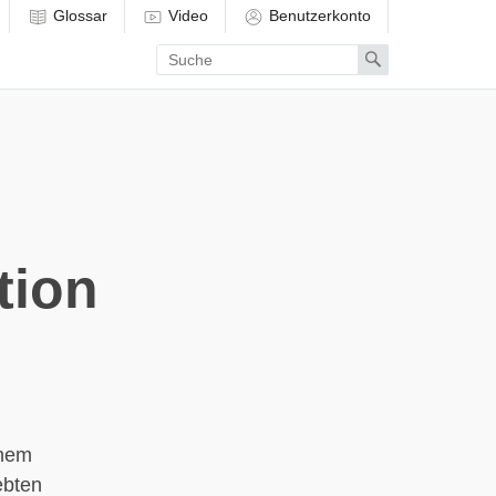
Glossar
Video
Benutzerkonto
Enter
Search
search
term
tion
inem
ebten