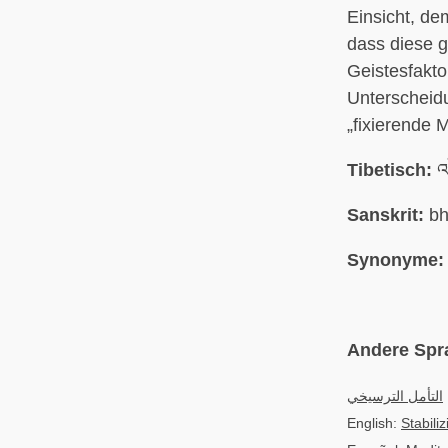
Einsicht, de
dass diese g
Geistesfakto
Unterscheid
„fixierende M
Tibetisch:
འཇ
Sanskrit:
bh
Synonyme:
Andere Spr
التأمل الترسيخي
English:
Stabili