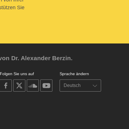
stützen Sie
von Dr. Alexander Berzin.
Folgen Sie uns auf
Sprache ändern
on
on
on
on
facebook
X
soundcloud
youtube