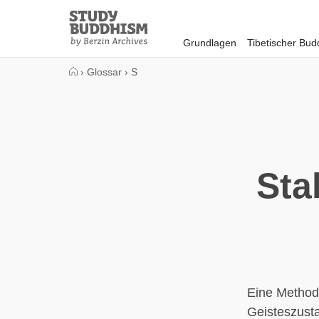
Close
Study
Buddhism
Grundlagen
Tibetischer Bu
Home
›
Glossar
›
S
Sta
Eine Methode
Geisteszusta