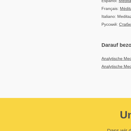
Español:
Medita
Français:
Médita
Italiano: Medita
Русский:
Стаби
Darauf bezo
Analytische Med
Analytische Med
Un
Dass wir d