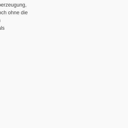
Überzeugung,
doch ohne die
n
ls