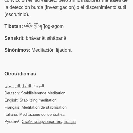
convicción en su validez, pero sin los factores mentales de
la detección burda (investigación) o el discernimiento sutil
(escrutinio).
Tibetan:
འཇོག་སྒོམ། 'jog-sgom
Sanskrit:
bhāvanātiṣṭhāpanā
Sinónimos:
Meditación fijadora
Otros idiomas
العربية:
التأمل الترسيخي
Deutsch:
Stabilisierende Meditation
English:
Stabilizing meditation
Français:
Méditation de stabilisation
Italiano: Meditazione concentrativa
Русский:
Стабилизирующая медитация