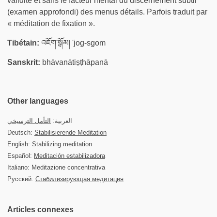
validité et sans le facteur mental du discernement subtil
(examen approfondi) des menus détails. Parfois traduit par
« méditation de fixation ».
Tibétain:
འཇོག་སྒོམ། 'jog-sgom
Sanskrit:
bhāvanātiṣṭhāpanā
Other languages
العربية:
التأمل الترسيخي
Deutsch:
Stabilisierende Meditation
English:
Stabilizing meditation
Español:
Meditación estabilizadora
Italiano: Meditazione concentrativa
Русский:
Стабилизирующая медитация
Articles connexes