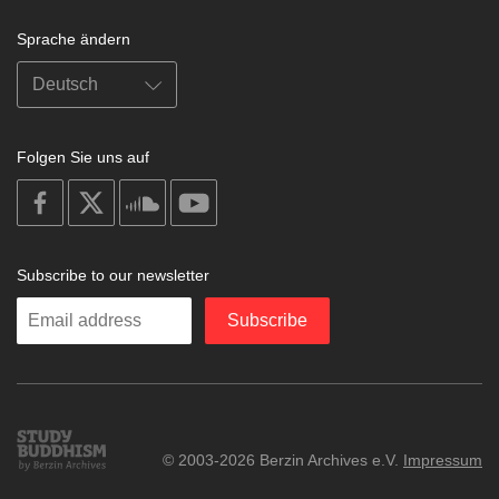
Sprache ändern
Folgen Sie uns auf
on
on
on
on
facebook
X
soundcloud
youtube
Subscribe to our newsletter
Enter
Subscribe
your
email
Study
© 2003-2026 Berzin Archives e.V.
Impressum
Buddhism
Home