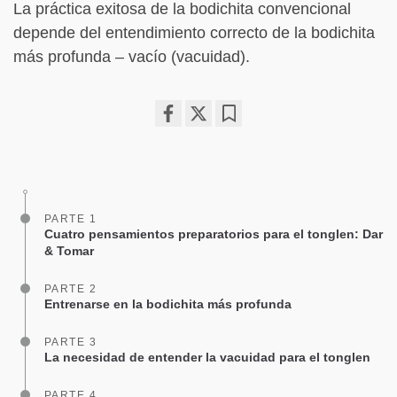
La práctica exitosa de la bodichita convencional
depende del entendimiento correcto de la bodichita
más profunda – vacío (vacuidad).
Share
Bookmark
on
facebook
PARTE 1
Cuatro pensamientos preparatorios para el tonglen: Dar
& Tomar
PARTE 2
Entrenarse en la bodichita más profunda
PARTE 3
La necesidad de entender la vacuidad para el tonglen
PARTE 4