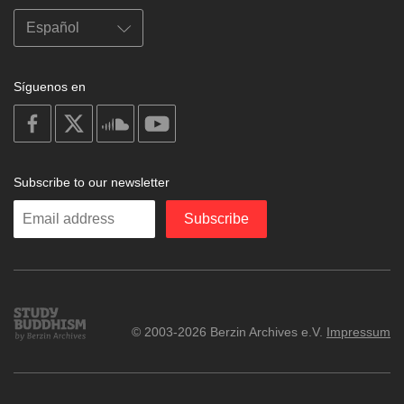
Síguenos en
on
on
on
on
facebook
X
soundcloud
youtube
Subscribe to our newsletter
Enter
Subscribe
your
email
Study
© 2003-2026 Berzin Archives e.V.
Impressum
Buddhism
Home