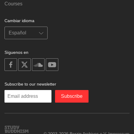
Courses
Cambiar idioma
Síguenos en
on
on
on
on
facebook
X
soundcloud
youtube
Subscribe to our newsletter
Enter
Subscribe
your
email
Study
© 2003-2026 Berzin Archives e.V.
Impressum