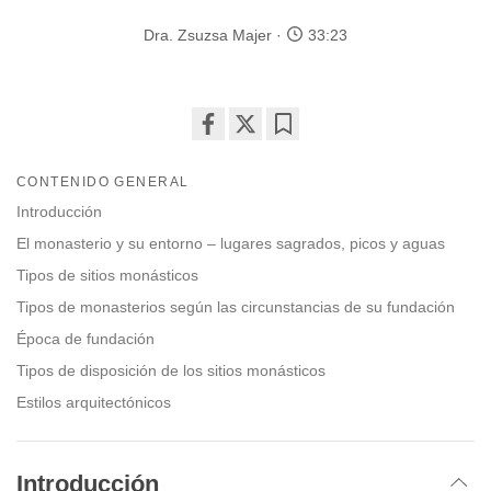
Dra. Zsuzsa Majer
33:23
Share
Bookmark
on
CONTENIDO GENERAL
facebook
Introducción
El monasterio y su entorno – lugares sagrados, picos y aguas
Tipos de sitios monásticos
Tipos de monasterios según las circunstancias de su fundación
Época de fundación
Tipos de disposición de los sitios monásticos
Estilos arquitectónicos
Introducción