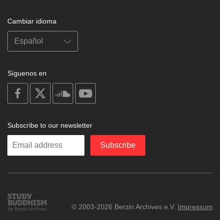
Cambiar idioma
Síguenos en
on
on
on
on
facebook
X
soundcloud
youtube
Subscribe to our newsletter
Enter
Subscribe
your
email
Study
© 2003-2026 Berzin Archives e.V.
Impressum
Buddhism
Home