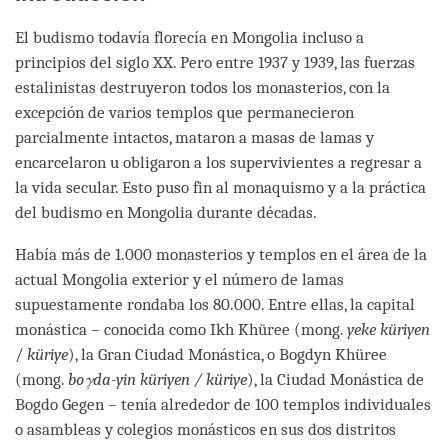
El budismo todavía florecía en Mongolia incluso a
principios del siglo XX. Pero entre 1937 y 1939, las fuerzas
estalinistas destruyeron todos los monasterios, con la
excepción de varios templos que permanecieron
parcialmente intactos, mataron a masas de lamas y
encarcelaron u obligaron a los supervivientes a regresar a
la vida secular. Esto puso fin al monaquismo y a la práctica
del budismo en Mongolia durante décadas.
Había más de 1.000 monasterios y templos en el área de la
actual Mongolia exterior y el número de lamas
supuestamente rondaba los 80.000. Entre ellas, la capital
monástica – conocida como Ikh Khüree (mong.
yeke küriyen
/
küriye
), la Gran Ciudad Monástica, o Bogdyn Khüree
(mong.
boγda-yin küriyen / küriye
), la Ciudad Monástica de
Bogdo Gegen – tenía alrededor de 100 templos individuales
o asambleas y colegios monásticos en sus dos distritos