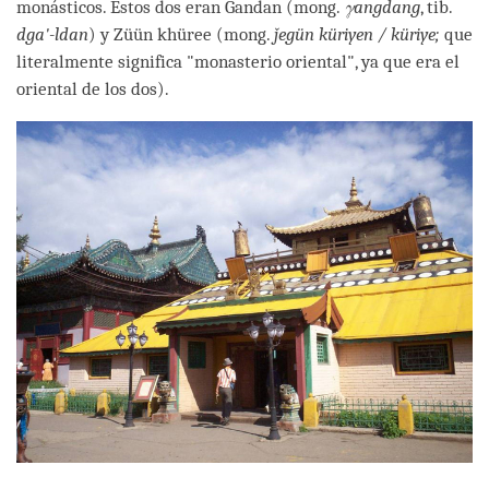
monásticos. Estos dos eran Gandan (mong.
γangdang
, tib.
dga'-ldan
) y Züün khüree (mong.
ǰegün küriyen / küriye;
que
literalmente significa "monasterio oriental", ya que era el
oriental de los dos).