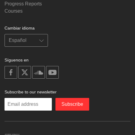
Progress Reports
Courses
Cambiar idioma
Síguenos en
on
on
on
on
facebook
X
soundcloud
youtube
Subscribe to our newsletter
Enter
Subscribe
your
email