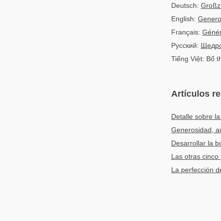
Deutsch:
Großz
English:
Genero
Français:
Génér
Русский:
Щедро
Tiếng Việt: Bố t
Artículos r
Detalle sobre l
Generosidad, au
Desarrollar la 
Las otras cinco
La perfección d