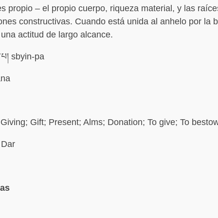
s propio – el propio cuerpo, riqueza material, y las raíce
ones constructivas. Cuando está unida al anhelo por la b
 una actitud de largo alcance.
ན་པ། sbyin-pa
na
Giving; Gift; Present; Alms; Donation; To give; To besto
Dar
mas