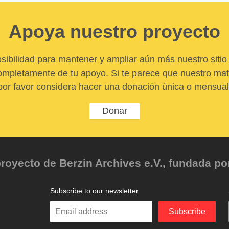
Apoya nuestro proyecto
sibilidad para mantener y ampliar aún más nuestro sitio 
pletamente de tu apoyo. Si te parece que nuestro mater
por favor considera hacer una donación única o mensual
Donar
oyecto de Berzin Archives e.V., fundada por 
Subscribe to our newsletter
Enter
Subscribe
your