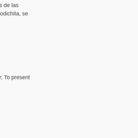
s de las
odichita, se
w; To present