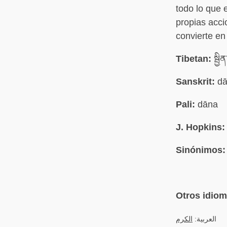
todo lo que e
propias acci
convierte en
Tibetan:
སྦྱི
Sanskrit:
dā
Pali:
dāna
J. Hopkins:
Sinónimos:
Otros idio
العربية:
الكرم