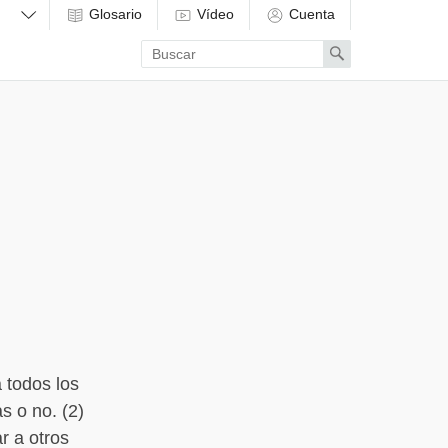
Glosario
Vídeo
Cuenta
Enter
Search
search
term
 todos los
s o no. (2)
r a otros