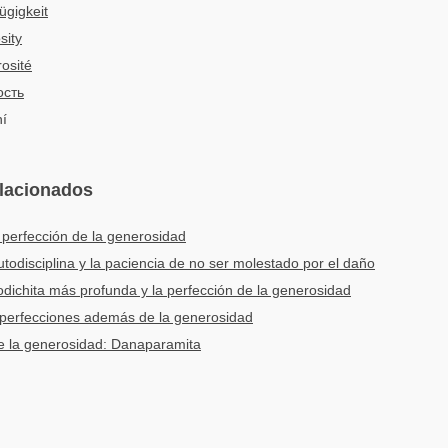
ügigkeit
sity
osité
сть
hí
elacionados
a perfección de la generosidad
todisciplina y la paciencia de no ser molestado por el daño
bodichita más profunda y la perfección de la generosidad
 perfecciones además de la generosidad
e la generosidad: Danaparamita