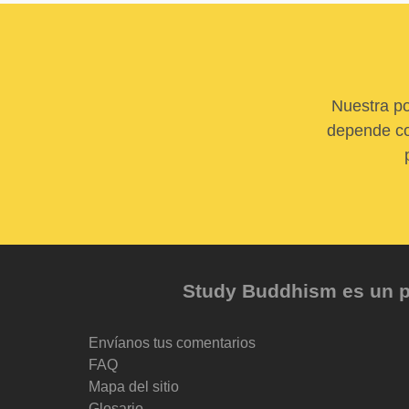
Nuestra po
depende com
Study Buddhism es un pr
Envíanos tus comentarios
FAQ
Mapa del sitio
Glosario