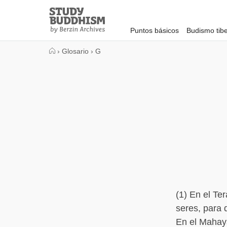
Close
Study
Buddhism
Puntos básicos
Budismo tib
Home
›
Glosario
›
G
(1) En el Te
seres, para q
En el Mahay