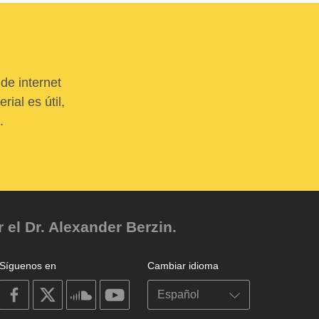
de internet
ial es útil,
.
el Dr. Alexander Berzin.
Síguenos en
Cambiar idioma
on
on
on
on
facebook
X
soundcloud
youtube