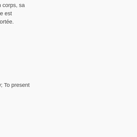
n corps, sa
le est
ortée.
w; To present