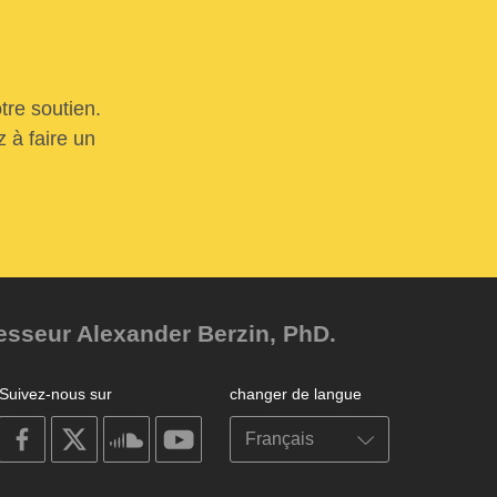
tre soutien.
 à faire un
fesseur Alexander Berzin, PhD.
Suivez-nous sur
changer de langue
on
on
on
on
facebook
X
soundcloud
youtube