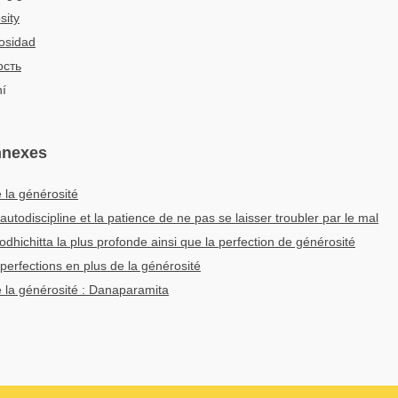
sity
osidad
сть
hí
nnexes
 la générosité
'autodiscipline et la patience de ne pas se laisser troubler par le mal
dhichitta la plus profonde ainsi que la perfection de générosité
perfections en plus de la générosité
e la générosité : Danaparamita