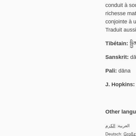
conduit à so
richesse maté
conjointe à u
Traduit aussi
Tibétain:
སྦྱ
Sanskrit:
dā
Pali:
dāna
J. Hopkins:
Other lang
العربية:
الكرم
Deutsch:
Großz