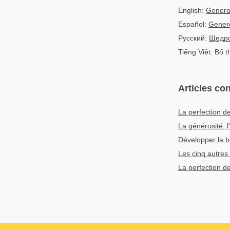
English:
Genero
Español:
Gener
Русский:
Щедро
Tiếng Việt: Bố t
Articles co
La perfection de
La générosité, l
Développer la bo
Les cinq autres 
La perfection d