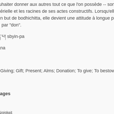
uhaiter donner aux autres tout ce que l'on possède -- so
rielle et les racines de ses actes constructifs. Lorsqu'el
n but de bodhichitta, elle devient une attitude à longue p
 par "don".
ིན་པ། sbyin-pa
na
Giving; Gift; Present; Alms; Donation; To give; To besto
uages
ügigkeit