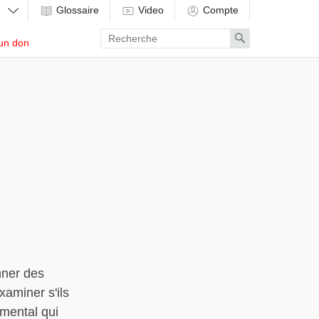
Glossaire
Video
Compte
Enter
Search
un don
search
term
nner des
xaminer s'ils
 mental qui