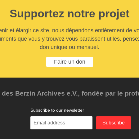
Supportez notre projet
nir et élargir ce site, nous dépendons entièrement de vo
uments que vous y trouvez vous paraissent utiles, pensez
don unique ou mensuel.
Faire un don
des Berzin Archives e.V., fondée par le pro
Subscribe to our newsletter
Enter
Subscribe
your
email