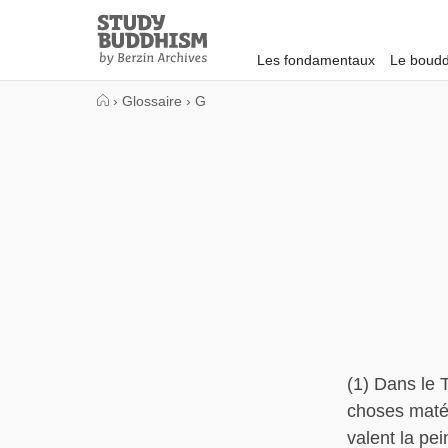
Close
Study
Buddhism
Les fondamentaux
Le boudd
Home
›
Glossaire
›
G
(1) Dans le 
choses matér
valent la pe