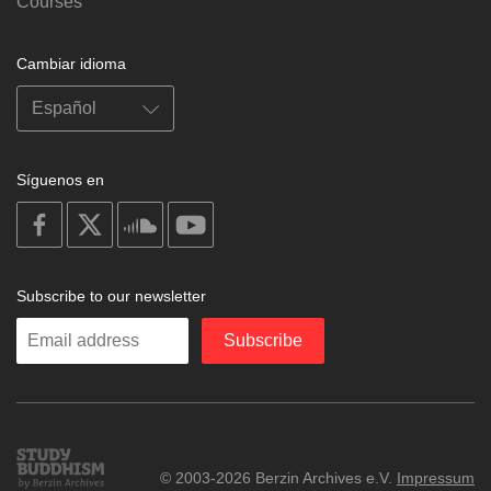
Courses
Cambiar idioma
Síguenos en
on
on
on
on
facebook
X
soundcloud
youtube
Subscribe to our newsletter
Enter
Subscribe
your
email
Study
© 2003-2026 Berzin Archives e.V.
Impressum
Buddhism