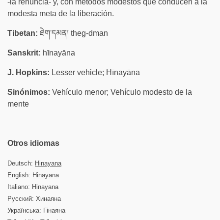
-la renuncia- y, con métodos modestos que conducen a la
modesta meta de la liberación.
Tibetan:
ཐེག་དམན། theg-dman
Sanskrit:
hīnayāna
J. Hopkins:
Lesser vehicle; Hīnayāna
Sinónimos:
Vehículo menor; Vehículo modesto de la
mente
Otros idiomas
Deutsch:
Hinayana
English:
Hinayana
Italiano: Hinayana
Русский: Хинаяна
Українська: Гінаяна