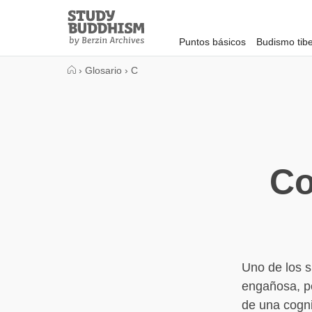
Close
Study
Buddhism
Puntos básicos
Budismo tib
Home
›
Glosario
›
C
Co
Uno de los s
engañosa, p
de una cognic