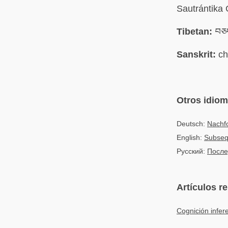
Sautrántika 
Tibetan:
བཅད
Sanskrit:
ch
Otros idio
Deutsch:
Nachf
English:
Subseq
Русский:
После
Artículos r
Cognición infer