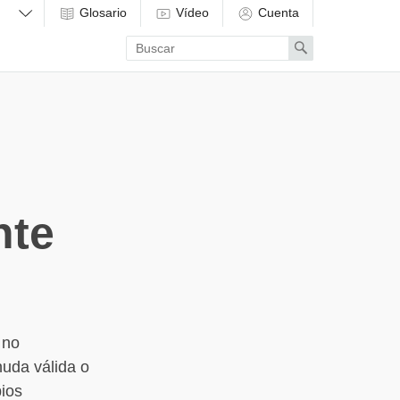
Glosario
Vídeo
Cuenta
Enter
Search
search
term
nte
 no
uda válida o
pios