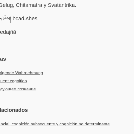
Gelug, Chitamatra y Svatántrika.
་ཤེས། bcad-shes
edajñā
mas
olgende Wahrnehmung
uent cognition
дующее познание
elacionados
encial, cognición subsecuente y cognición no determinante