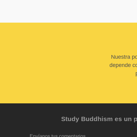
Nuestra po
depende com
Study Buddhism es un pr
Envíanos tus comentarios