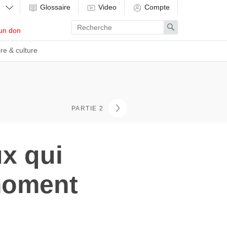
Glossaire
Video
Compte
Enter
Search
un don
search
term
ire & culture
PARTIE 2
x qui
moment