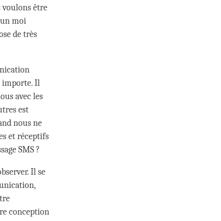
 voulons être
d’un moi
ose de très
nication
 importe. Il
ous avec les
tres est
uand nous ne
 et réceptifs
essage SMS ?
server. Il se
unication,
tre
re conception