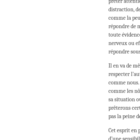
prêter attenti
distraction, 
comme la peur 
répondre de m
toute éviden
nerveux ou effr
répondre sous
Il en va de mê
respecter l’a
comme nous. Il
comme les nôt
sa situation o
prêterons cer
pas la peine 
Cet esprit en 
d’une sensibil