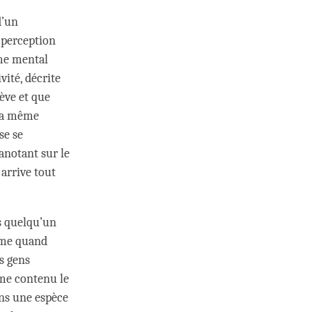
d’un
 perception
mme mental
vité, décrite
ève et que
 la même
se se
ianotant sur le
 arrive tout
s quelqu’un
même quand
s gens
mme contenu le
ans une espèce