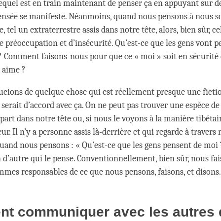
equel est en train maintenant de penser ça en appuyant sur d
pensée se manifeste. Néanmoins, quand nous pensons à nous s
re, tel un extraterrestre assis dans notre tête, alors, bien sûr, c
e préoccupation et d’insécurité. Qu’est-ce que les gens vont p
 ? Comment faisons-nous pour que ce « moi » soit en sécurité 
» aime ?
cions de quelque chose qui est réellement presque une fictio
 serait d’accord avec ça. On ne peut pas trouver une espèce de
part dans notre tête ou, si nous le voyons à la manière tibétain
r. Il n’y a personne assis là-derrière et qui regarde à travers 
and nous pensons : « Qu’est-ce que les gens pensent de moi ? 
 d’autre qui le pense. Conventionnellement, bien sûr, nous fa
mmes responsables de ce que nous pensons, faisons, et disons
t communiquer avec les autres 