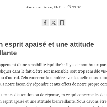
Alexander Berzin, Ph.D.
39:32
Share
Bookmark
on
facebook
n esprit apaisé et une attitude
llante
oppement d’une sensibilité équilibrée, il y a de nombreux pa
liqués dans le fait d’être soit insensible, soit trop sensible vis
 d’autrui. Cela concerne la manière avec laquelle nous som
s, à notre façon d’y répondre et aux effets de notre propre c
n termes d’attention ou de réponse, en ce qui concerne les de
n esprit apaisé et une attitude bienveillante. Nous devons êtr