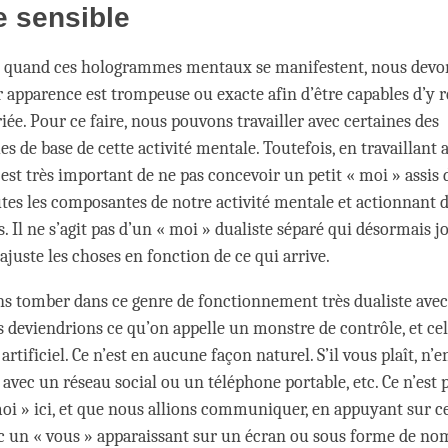
e sensible
, quand ces hologrammes mentaux se manifestent, nous devo
eur apparence est trompeuse ou exacte afin d’être capables d’y 
ée. Pour ce faire, nous pouvons travailler avec certaines des
es de base de cette activité mentale. Toutefois, en travaillant a
l est très important de ne pas concevoir un petit « moi » assis
outes les composantes de notre activité mentale et actionnant
. Il ne s’agit pas d’un « moi » dualiste séparé qui désormais jo
ajuste les choses en fonction de ce qui arrive.
ns tomber dans ce genre de fonctionnement très dualiste avec
s deviendrions ce qu’on appelle un monstre de contrôle, et cel
artificiel. Ce n’est en aucune façon naturel. S’il vous plaît, n’e
vec un réseau social ou un téléphone portable, etc. Ce n’est 
moi » ici, et que nous allions communiquer, en appuyant sur c
vec un « vous » apparaissant sur un écran ou sous forme de nom