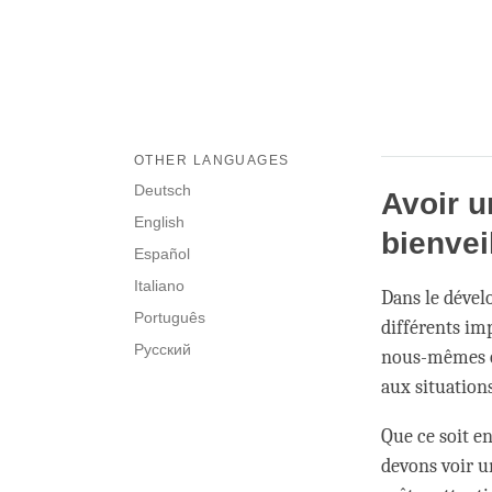
OTHER LANGUAGES
Deutsch
Avoir u
English
bienvei
Español
Italiano
Dans le dével
Português
différents imp
Русский
nous-mêmes ou
aux situation
Que ce soit e
devons voir u