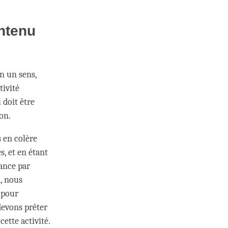
ontenu
n un sens,
tivité
 doit être
ion.
s en colère
s, et en étant
tance par
à, nous
 pour
devons prêter
ette activité.