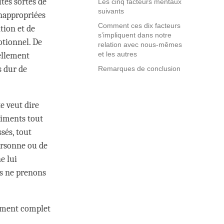
utes sortes de
Les cinq facteurs mentaux
suivants
inappropriées
Comment ces dix facteurs
tion et de
s’impliquent dans notre
otionnel. De
relation avec nous-mêmes
et les autres
ellement
ès dur de
Remarques de conclusion
e veut dire
timents tout
sés, tout
ersonne ou de
e lui
us ne prenons
înement complet