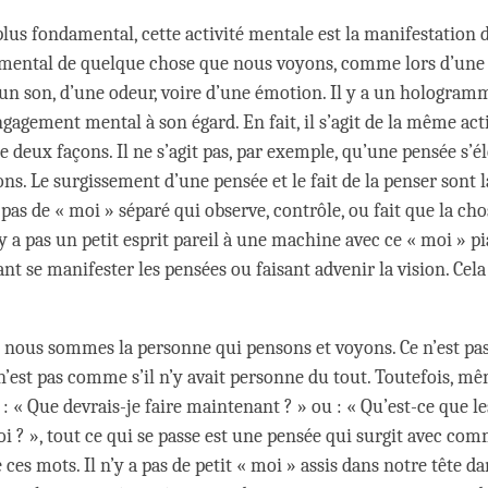
plus fondamental, cette activité mentale est la manifestation 
ental de quelque chose que nous voyons, comme lors d’une
d’un son, d’une odeur, voire d’une émotion. Il y a un hologra
gagement mental à son égard. En fait, il s’agit de la même acti
 deux façons. Il ne s’agit pas, par exemple, qu’une pensée s’él
ons. Le surgissement d’une pensée et le fait de la penser sont
a pas de « moi » séparé qui observe, contrôle, ou fait que la cho
’y a pas un petit esprit pareil à une machine avec ce « moi » p
sant se manifester les pensées ou faisant advenir la vision. Cela
 nous sommes la personne qui pensons et voyons. Ce n’est pa
e n’est pas comme s’il n’y avait personne du tout. Toutefois, 
: « Que devrais-je faire maintenant ? » ou : « Qu’est-ce que le
i ? », tout ce qui se passe est une pensée qui surgit avec co
ces mots. Il n’y a pas de petit « moi » assis dans notre tête d