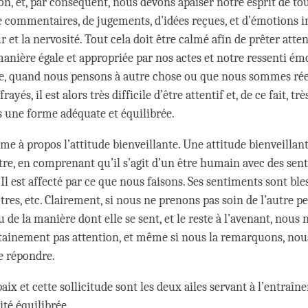
on, et, par conséquent, nous devons apaiser notre esprit de to
de commentaires, de jugements, d’idées reçues, et d’émotions 
et la nervosité. Tout cela doit être calmé afin de prêter atten
anière égale et appropriée par nos actes et notre ressenti ém
ce, quand nous pensons à autre chose ou que nous sommes ré
ayés, il est alors très difficile d’être attentif et, de ce fait, tr
 une forme adéquate et équilibrée.
me à propos l’attitude bienveillante. Une attitude bienveillant
utre, en comprenant qu’il s’agit d’un être humain avec des sen
 est affecté par ce que nous faisons. Ses sentiments sont bles
res, etc. Clairement, si nous ne prenons pas soin de l’autre p
u de la manière dont elle se sent, et le reste à l’avenant, nous n
tainement pas attention, et même si nous la remarquons, no
de répondre.
paix et cette sollicitude sont les deux ailes servant à l’entra
ité équilibrée.