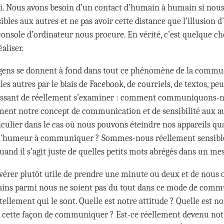
si. Nous avons besoin d’un contact d’humain à humain si nous
bles aux autres et ne pas avoir cette distance que l’illusion 
console d’ordinateur nous procure. En vérité, c’est quelque ch
aliser.
gens se donnent à fond dans tout ce phénomène de la commu
 les autres par le biais de Facebook, de courriels, de textos, peu
ressant de réellement s’examiner : comment communiquons-n
ent notre concept de communication et de sensibilité aux au
ticulier dans le cas où nous pouvons éteindre nos appareils q
’humeur à communiquer ? Sommes-nous réellement sensibles
uand il s’agit juste de quelles petits mots abrégés dans un m
avérer plutôt utile de prendre une minute ou deux et de nous ob
ains parmi nous ne soient pas du tout dans ce mode de comm
 tellement qui le sont. Quelle est notre attitude ? Quelle est no
 cette façon de communiquer ? Est-ce réellement devenu not