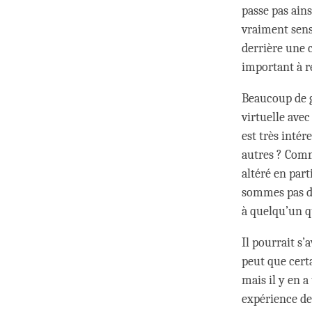
passe pas ain
vraiment sensi
derrière une 
important à ré
Beaucoup de 
virtuelle avec
est très inté
autres ? Comm
altéré en par
sommes pas d
à quelqu’un q
Il pourrait s’
peut que cert
mais il y en a
expérience de