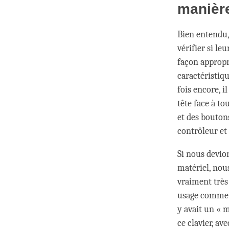
manièr
Bien entendu
vérifier si l
façon appropri
caractéristiqu
fois encore, i
tête face à t
et des boutons
contrôleur et 
Si nous devio
matériel, nou
vraiment très 
usage comme a
y avait un « 
ce clavier, a