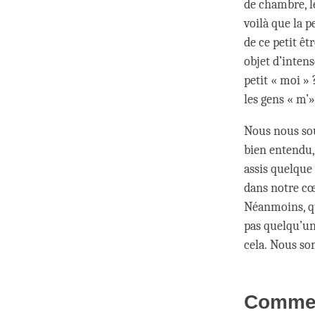
de chambre, l
voilà que la 
de ce petit êt
objet d’intens
petit « moi »
les gens « m’
Nous nous sou
bien entendu,
assis quelque 
dans notre cœu
Néanmoins, qu
pas quelqu’un
cela. Nous so
Commen