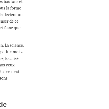
es boutons et
ous la forme
ela devient un
enser de ce
et fasse que
n. La science,
 petit « moi »
e, localisé
nos yeux.
», ce n’est
isons
.
de