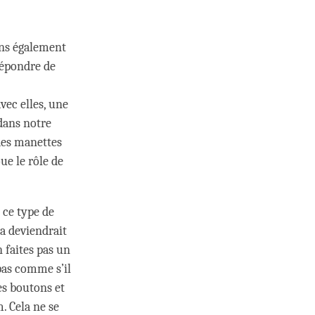
ns également
répondre de
vec elles, une
 dans notre
 des manettes
ue le rôle de
 ce type de
a deviendrait
n faites pas un
pas comme s’il
es boutons et
. Cela ne se