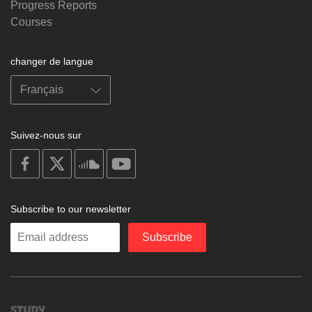
Progress Reports
Courses
changer de langue
Suivez-nous sur
on
on
on
on
facebook
X
soundcloud
youtube
Subscribe to our newsletter
Enter
Subscribe
your
email
Study