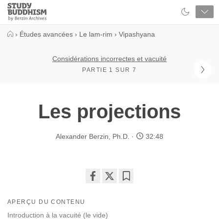
Close
Study
Buddhism
Home
›
Études avancées
›
Le lam-rim
›
Vipashyana
Considérations incorrectes et vacuité
PARTIE 1 SUR 7
Les projections
Alexander Berzin, Ph.D.
32:48
Share
Bookmark
on
APERÇU DU CONTENU
facebook
Introduction à la vacuité (le vide)