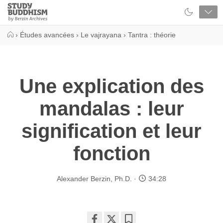
Close
Study
Buddhism
Home
›
Études avancées
›
Le vajrayana
›
Tantra : théorie
Une explication des
mandalas : leur
signification et leur
fonction
Alexander Berzin, Ph.D.
34:28