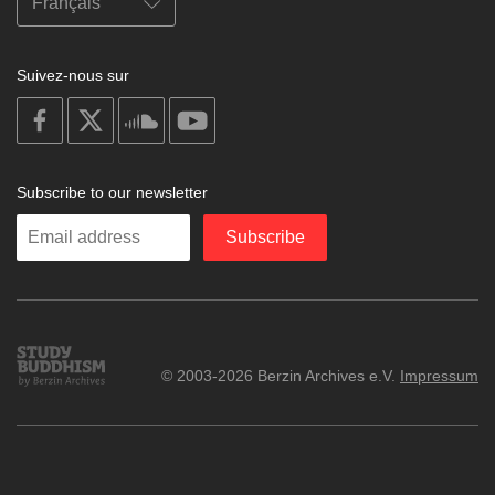
Suivez-nous sur
on
on
on
on
facebook
X
soundcloud
youtube
Subscribe to our newsletter
Enter
Subscribe
your
email
Study
© 2003-2026 Berzin Archives e.V.
Impressum
Buddhism
Home