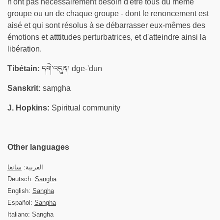
n'ont pas nécessairement besoin d'être tous du même
groupe ou un de chaque groupe - dont le renoncement est
aisé et qui sont résolus à se débarrasser eux-mêmes des
émotions et atttitudes perturbatrices, et d'atteindre ainsi la
libération.
Tibétain:
དགེ་འདུན། dge-'dun
Sanskrit:
saṃgha
J. Hopkins:
Spiritual community
Other languages
العربية:
سانغا
Deutsch:
Sangha
English:
Sangha
Español:
Sangha
Italiano: Sangha