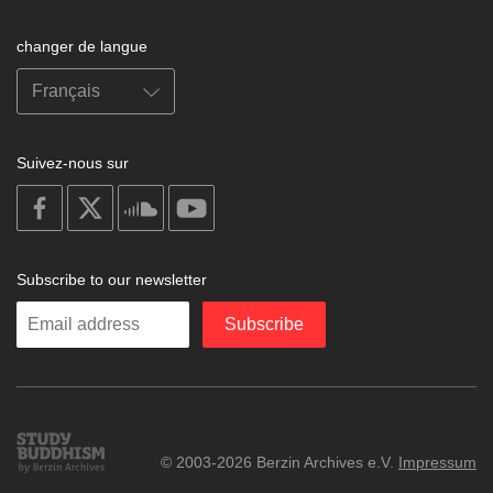
changer de langue
Suivez-nous sur
on
on
on
on
facebook
X
soundcloud
youtube
Subscribe to our newsletter
Enter
Subscribe
your
email
Study
© 2003-2026 Berzin Archives e.V.
Impressum
Buddhism
Home