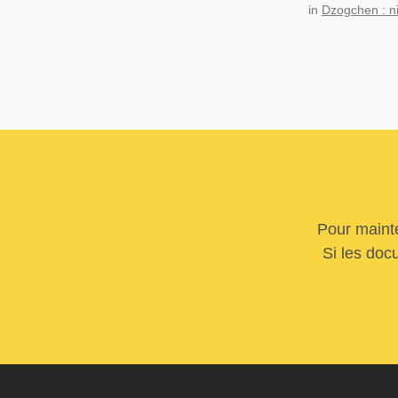
in
Dzogchen : n
Pour mainte
Si les doc