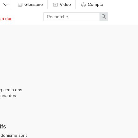
Glossaire
Video
Compte
Enter
Search
un don
search
term
nq cents ans
donna des
ifs
uddhisme sont