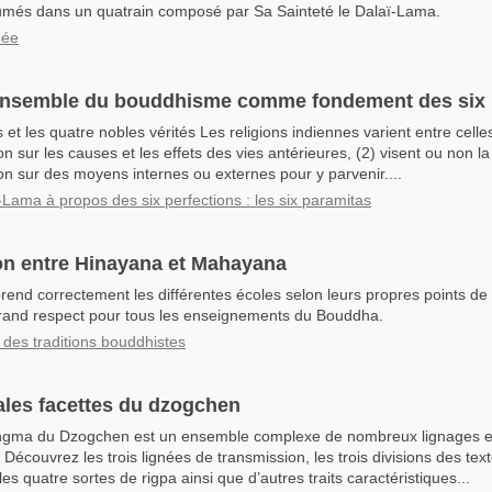
umés dans un quatrain composé par Sa Sainteté le Dalaï-Lama.
uée
ensemble du bouddhisme comme fondement des six 
 et les quatre nobles vérités Les religions indiennes varient entre celles
n sur les causes et les effets des vies antérieures, (2) visent ou non la 
on sur des moyens internes ou externes pour y parvenir....
-Lama à propos des six perfections : les six paramitas
n entre Hinayana et Mahayana
nd correctement les différentes écoles selon leurs propres points de
rand respect pour tous les enseignements du Bouddha.
des traditions bouddhistes
ales facettes du dzogchen
yingma du Dzogchen est un ensemble complexe de nombreux lignages e
écouvrez les trois lignées de transmission, les trois divisions des text
 les quatre sortes de rigpa ainsi que d’autres traits caractéristiques...