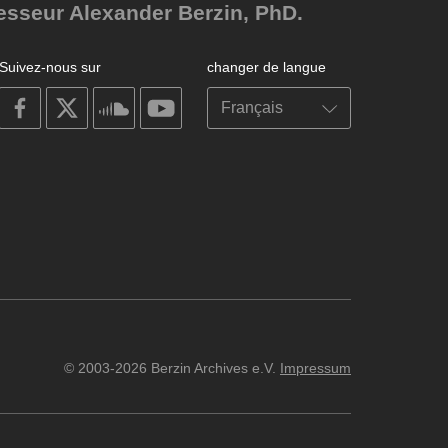
fesseur Alexander Berzin, PhD.
Suivez-nous sur
changer de langue
on
on
on
on
facebook
X
soundcloud
youtube
© 2003-2026 Berzin Archives e.V.
Impressum