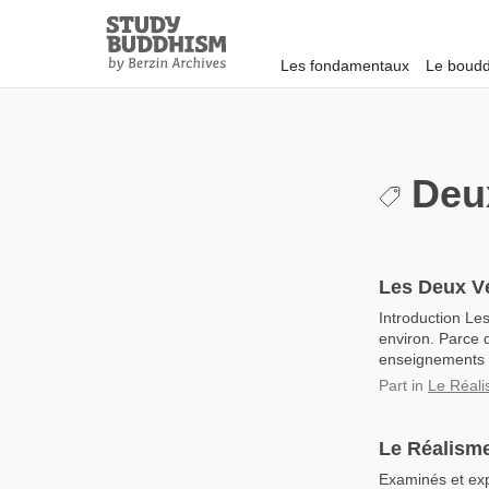
Close
Study
Buddhism
Les fondamentaux
Le boudd
Home
Deux
Les Deux Vé
Introduction Le
environ. Parce q
enseignements à
Part
in
Le Réali
Le Réalisme
Examinés et exp