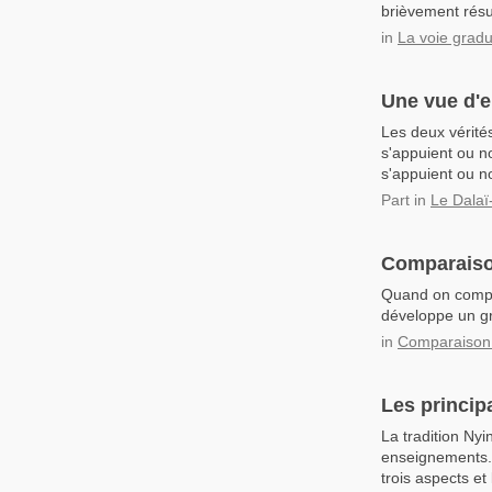
brièvement rés
in
La voie grad
Une vue d'
Les deux vérités
s'appuient ou no
s'appuient ou n
Part
in
Le Dalaï
Comparaiso
Quand on compre
développe un g
in
Comparaison 
Les princip
La tradition N
enseignements. D
trois aspects et