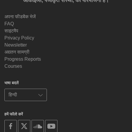
आर्काइव्स, पंजीकृत संस्था, की परियोजना है।
अपना फीडबैक भेजें
FAQ
साइटमैप
Privacy Policy
Newsletter
अद्यतन सामग्री
Progress Reports
Courses
भाषा बदलें
हमें फॉलो करें
on
on
on
on
facebook
X
soundcloud
youtube