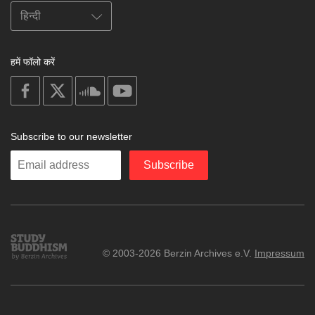
हमें फॉलो करें
on
on
on
on
facebook
X
soundcloud
youtube
Subscribe to our newsletter
Enter
Subscribe
your
email
Study
© 2003-2026 Berzin Archives e.V.
Impressum
Buddhism
Home