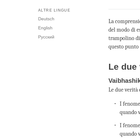
ALTRE LINGUE
Deutsch
La comprensio
English
del modo di e
Русский
trampolino di
questo punto i
Le due 
Vaibhashi
Le due verità
I fenome
quando v
I fenome
quando v