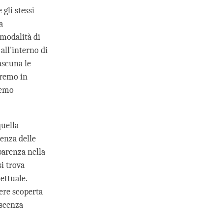
gli stessi
a
 modalità di
all'interno di
ascuna le
eremo in
remo
uella
tenza delle
parenza nella
si trova
ettuale.
sere scoperta
oscenza