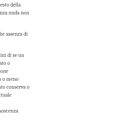
testo della
enza nuda non
che assenza di
ini di se un
ato o
ione
no o meno
ento conserva o
ttuale
o
onoscenza