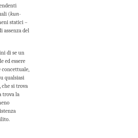
pendenti
ali (
kun-
eni statici –
 di assenza del
ni di se un
le ed essere
 concettuale,
su qualsiasi
 che si trova
 trova la
meno
istenza
ilito.