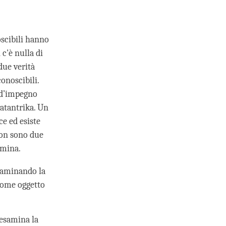
oscibili hanno
 c'è nulla di
due verità
onoscibili.
 d’impegno
vatantrika. Un
ce ed esiste
non sono due
amina.
esaminando la
come oggetto
 esamina la