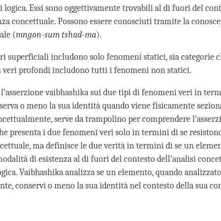
si logica. Essi sono oggettivamente trovabili al di fuori del con
za concettuale. Possono essere conosciuti tramite la conosc
ale (
mngon-sum tshad-ma
).
i superficiali includono solo fenomeni statici, sia categorie 
 veri profondi includono tutti i fenomeni non statici.
'asserzione vaibhashika sui due tipi di fenomeni veri in term
erva o meno la sua identità quando viene fisicamente sezion
ncettualmente, serve da trampolino per comprendere l'asserz
che presenta i due fenomeni veri solo in termini di se resisto
ncettuale, ma definisce le due verità in termini di se un elem
dalità di esistenza al di fuori del contesto dell'analisi conce
ogica. Vaibhashika analizza se un elemento, quando analizzat
te, conservi o meno la sua identità nel contesto della sua c