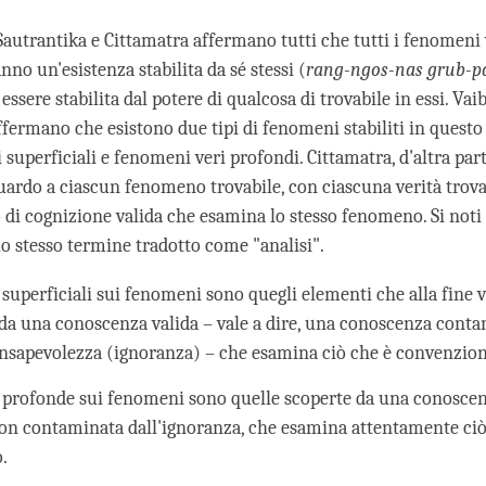
Sautrantika e Cittamatra affermano tutti che tutti i fenomeni
nno un'esistenza stabilita da sé stessi (
rang-ngos-nas grub-p
essere stabilita dal potere di qualcosa di trovabile in essi. Va
ffermano che esistono due tipi di fenomeni stabiliti in quest
superficiali e fenomeni veri profondi. Cittamatra, d'altra par
guardo a ciascun fenomeno trovabile, con ciascuna verità trova
lo di cognizione valida che esamina lo stesso fenomeno. Si not
 lo stesso termine tradotto come "analisi".
à superficiali sui fenomeni sono quegli elementi che alla fine
 da una conoscenza valida – vale a dire, una conoscenza cont
onsapevolezza (ignoranza) – che esamina ciò che è convenzion
à profonde sui fenomeni sono quelle scoperte da una conoscen
on contaminata dall'ignoranza, che esamina attentamente ciò
.