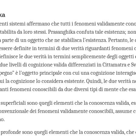
ka
denti sistemi affermano che tutti i fenomeni validamente con
tabilita da loro stessi. Prasanghika confuta tale esistenza; non
 parte di un oggetto che ne stabilisca l'esistenza. Pertanto, le 
ssere definite in termini di due verità riguardanti fenomeni c
efinisce le due verità in termini semplicemente degli oggetti
 due livelli di cognizione valida differenziati in Cittamatra e S
pegno" è l'oggetto principale con cui una cognizione interagis
ui la cognizione lo considera esistente. Quindi, le due verità 
danti fenomeni conoscibili da due diversi tipi di mente che es
à superficiali sono quegli elementi che la conoscenza valida, 
onvenzionale dei fenomeni validamente conoscibili, assume 
o.
à profonde sono quegli elementi che la conoscenza valida, che