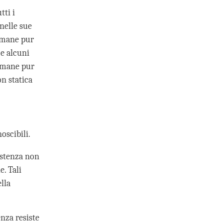
tti i
nelle sue
rimane pur
 e alcuni
rimane pur
n statica
oscibili.
istenza non
e. Tali
lla
nza resiste