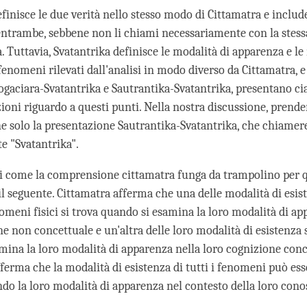
finisce le due verità nello stesso modo di Cittamatra e include 
ntrambe, sebbene non li chiami necessariamente con la stess
 Tuttavia, Svatantrika definisce le modalità di apparenza e le
fenomeni rilevati dall'analisi in modo diverso da Cittamatra, e 
Yogaciara-Svatantrika e Sautrantika-Svatantrika, presentano ci
zioni riguardo a questi punti. Nella nostra discussione, prend
e solo la presentazione Sautrantika-Svatantrika, che chiame
 "Svatantrika".
 come la comprensione cittamatra funga da trampolino per q
il seguente. Cittamatra afferma che una delle modalità di esis
omeni fisici si trova quando si esamina la loro modalità di ap
e non concettuale e un'altra delle loro modalità di esistenza 
mina la loro modalità di apparenza nella loro cognizione conc
fferma che la modalità di esistenza di tutti i fenomeni può es
do la loro modalità di apparenza nel contesto della loro con