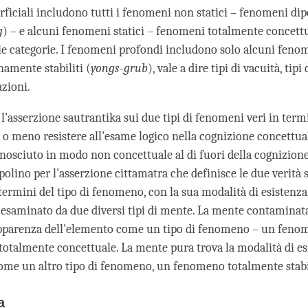
erficiali includono tutti i fenomeni non statici – fenomeni di
g
) – e alcuni fenomeni statici – fenomeni totalmente concettu
le categorie. I fenomeni profondi includono solo alcuni fenom
amente stabiliti (
yongs-grub
), vale a dire tipi di vacuità, tipi
azioni.
'asserzione sautrantika sui due tipi di fenomeni veri in termi
o meno resistere all'esame logico nella cognizione concettua
sciuto in modo non concettuale al di fuori della cognizione
olino per l'asserzione cittamatra che definisce le due verità 
ermini del tipo di fenomeno, con la sua modalità di esistenza,
esaminato da due diversi tipi di mente. La mente contaminata
apparenza dell'elemento come un tipo di fenomeno – un feno
totalmente concettuale. La mente pura trova la modalità di es
come un altro tipo di fenomeno, un fenomeno totalmente stab
ika