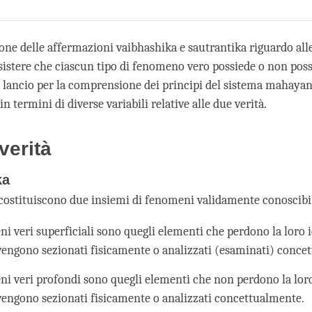
Share
Bookmark
on
facebook
ne delle affermazioni vaibhashika e sautrantika riguardo alle 
sistere che ciascun tipo di fenomeno vero possiede o non poss
 lancio per la comprensione dei principi del sistema mahayan
n termini di diverse variabili relative alle due verità.
verità
ka
 costituiscono due insiemi di fenomeni validamente conoscibil
ni veri superficiali sono quegli elementi che perdono la loro 
engono sezionati fisicamente o analizzati (esaminati) conce
ni veri profondi sono quegli elementi che non perdono la loro
engono sezionati fisicamente o analizzati concettualmente.