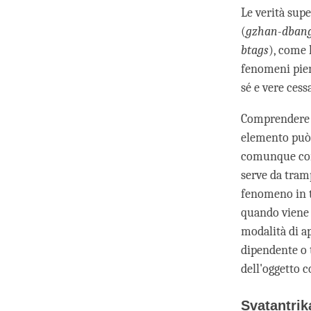
Le verità sup
(
gzhan-dban
btags
), come 
fenomeni pien
sé e vere cess
Comprendere l
elemento può 
comunque cono
serve da tramp
fenomeno in t
quando viene 
modalità di 
dipendente o 
dell'oggetto 
Svatantr