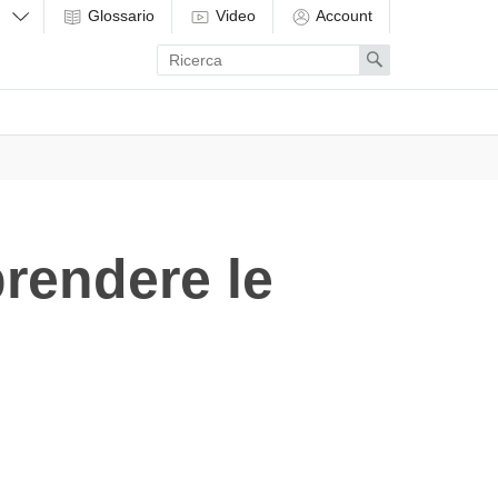
Glossario
Video
Account
Enter
Search
search
term
rendere le