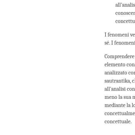
all'anali
conoscen
concettu
I fenomeni ver
sé. I fenomeni
Comprendere l
elemento cons
analizzato co
sautrantika, 
all'analisi co
meno la sua mo
mediante la l
concettualmen
concettuale.