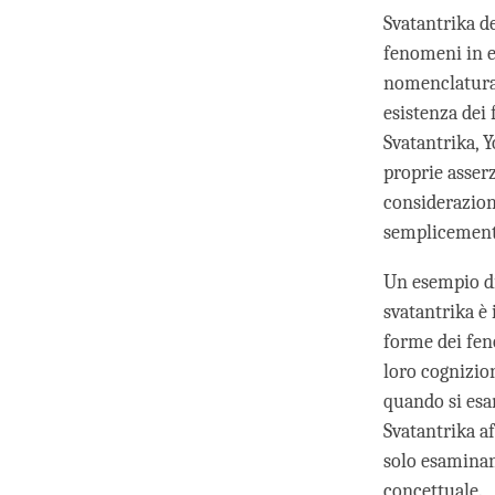
Svatantrika de
fenomeni in e
nomenclatura.
esistenza dei 
Svatantrika, 
proprie asser
considerazion
semplicemente
Un esempio di
svatantrika è 
forme dei fen
loro cognizion
quando si esa
Svatantrika a
solo esaminan
concettuale.