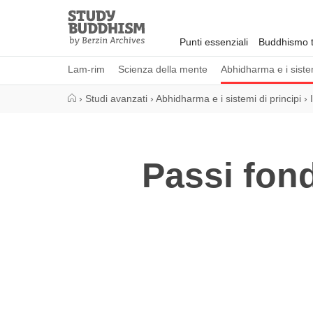
Close
Study
Buddhism
Punti essenziali
Buddhismo t
Home
Lam-rim
Scienza della mente
Abhidharma e i sistem
›
Studi avanzati
›
Abhidharma e i sistemi di principi
›
Passi fon