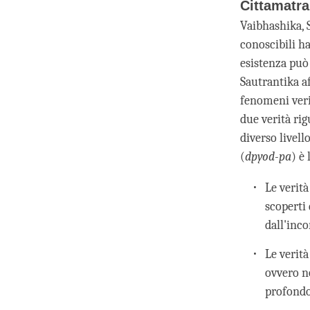
Cittamatra
Vaibhashika, 
conoscibili ha
esistenza può 
Sautrantika a
fenomeni veri 
due verità ri
diverso livel
(
dpyod-pa
) è
Le verit
scoperti
dall'inc
Le verit
ovvero n
profondo