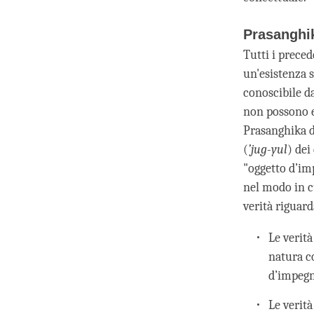
Prasanghi
Tutti i prece
un'esistenza s
conoscibile da
non possono e
Prasanghika d
(
’jug-yul
) dei
"oggetto d’im
nel modo in c
verità riguar
Le verit
natura c
d’impegn
Le verit