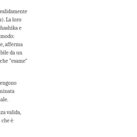
 validamente
a
). La loro
ibhashika e
o modo:
te, afferma
bile da un
i che "esame"
 vengono
aminata
ale.
za valida,
 che è