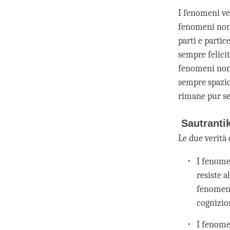
I fenomeni ve
fenomeni non s
parti e partic
sempre felicit
fenomeni non 
sempre spazio
rimane pur se
Sautranti
Le due verità
I fenome
resiste a
fenomeni
cognizio
I fenome