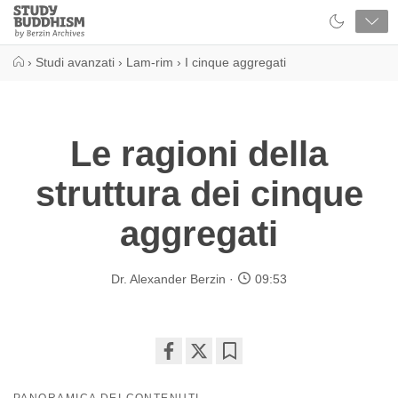
Close
Study
Buddhism
Home
›
Studi avanzati
›
Lam-rim
›
I cinque aggregati
Le ragioni della
struttura dei cinque
aggregati
Dr. Alexander Berzin
09:53
Share
Bookmark
on
PANORAMICA DEI CONTENUTI