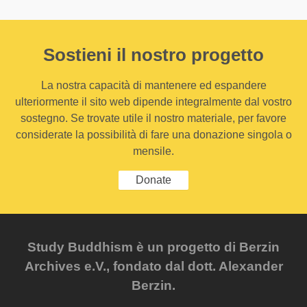
Sostieni il nostro progetto
La nostra capacità di mantenere ed espandere
ulteriormente il sito web dipende integralmente dal vostro
sostegno. Se trovate utile il nostro materiale, per favore
considerate la possibilità di fare una donazione singola o
mensile.
Donate
Study Buddhism è un progetto di Berzin
Archives e.V., fondato dal dott. Alexander
Berzin.