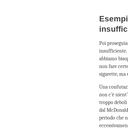
Esempi 
insuffi
Poi proseguia
insufficiente.
abbiamo bisog
non fare cert
sigarette, ma
Una confutazi
non c’è nient
troppo deboli 
dal McDonalds
periodo che n
eccessivament