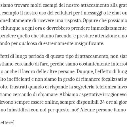
siamo trovare molti esempi del nostro attaccamento alla grat
esempio il nostro uso dei cellulari per i messaggi o le chat on
mediatamente di ricevere una risposta. Oppure che possiam
 chiunque a ogni ora e dovrebbero prendere immediatamente 
pendere quello che stanno facendo, e prestare attenzione a no
ndo per qualcosa di estremamente insignificante.
fetti di lungo periodo di questo tipo di attaccamento, non sia
 stiamo cercando di fare, perché siamo costantemente interrott
 anche il lavoro delle altre persone. Dunque, l’effetto di lun
to inefficienti e non siamo in grado di rimanere focalizzati s
lto frustrati quando ci risponde la segreteria telefonica inve
tiamo cercando di chiamare. Abbiamo aspettative irragionevo
 devono sempre essere online, sempre disponibili 24 ore al gio
no infastidirsi con noi per questo, no? Alcune persone fanno 
lettere]