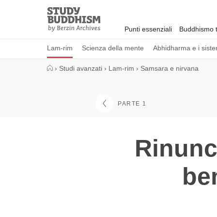
Close
Study
Buddhism
Punti essenziali
Buddhismo t
Home
Lam-rim
Scienza della mente
Abhidharma e i sistem
›
Studi avanzati
›
Lam-rim
›
Samsara e nirvana
PARTE 1
Rinunci
ben