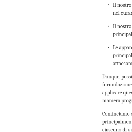
Il nostr
nel curar
Il nostro
principa
Le appar
principa
attaccam
Dunque, possi
formulazione.
applicare ques
maniera progr
Cominciamo con
principalment
ciascuno di qu