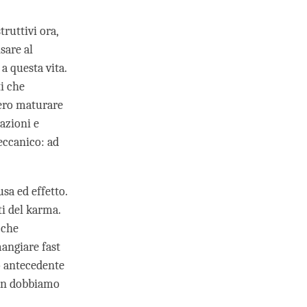
ruttivi ora,
sare al
a questa vita.
i che
bero maturare
azioni e
eccanico: ad
sa ed effetto.
ti del karma.
 che
mangiare fast
o antecedente
 non dobbiamo