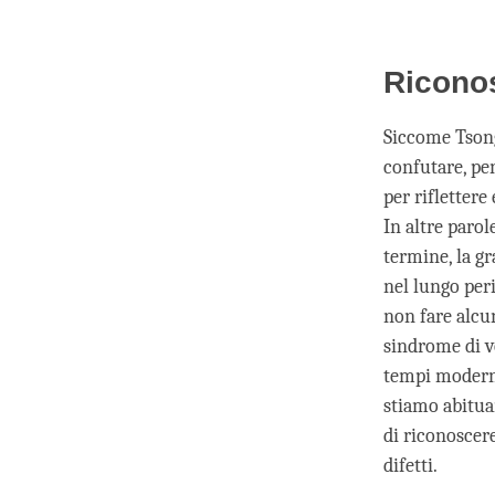
Riconos
Siccome Tsong
confutare, pe
per riflettere
In altre paro
termine, la g
nel lungo peri
non fare alcun
sindrome di v
tempi moderni
stiamo abitua
di riconoscer
difetti.