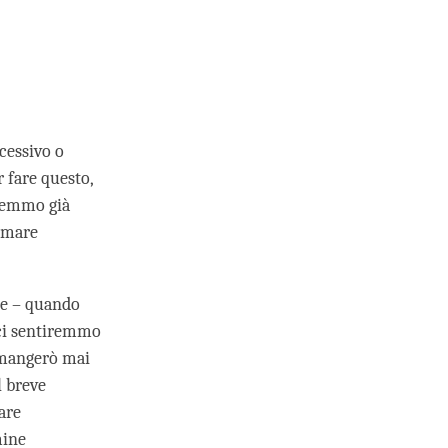
cessivo o
r fare questo,
tremmo già
umare
re – quando
 ci sentiremmo
n mangerò mai
l breve
are
mine