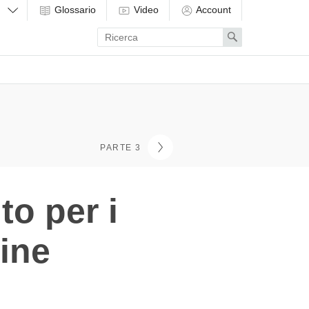
Glossario
Video
Account
Enter
Search
search
term
PARTE 3
to per i
mine