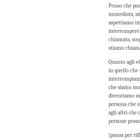
Penso che pos
immediata, ad 
aspettiamo im
interrompere
chiamata, sos
stiamo chiama
Quanto agli ef
in quello che
interrompiamo
che siamo mol
diventiamo mo
persona che s
agli altri che
persone posso
[pausa per rif