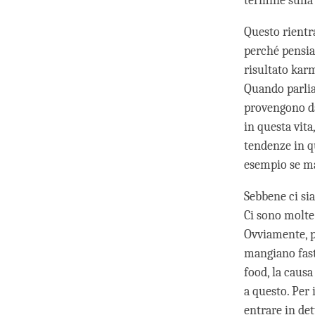
termine sulla 
Questo rientr
perché pensia
risultato karm
Quando parlia
provengono da
in questa vita
tendenze in q
esempio se man
Sebbene ci sia
Ci sono molte 
Ovviamente, p
mangiano fast
food, la caus
a questo. Per 
entrare in dett