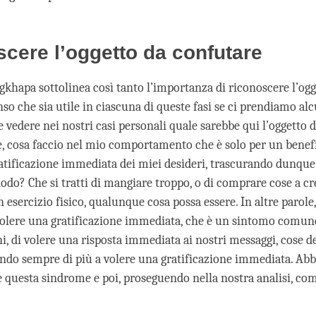
cere l’oggetto da confutare
khapa sottolinea così tanto l’importanza di riconoscere l’ogg
nso che sia utile in ciascuna di queste fasi se ci prendiamo a
 e vedere nei nostri casi personali quale sarebbe qui l’oggetto 
le, cosa faccio nel mio comportamento che è solo per un benefi
ratificazione immediata dei miei desideri, trascurando dunque 
odo? Che si tratti di mangiare troppo, o di comprare cose a cr
 esercizio fisico, qualunque cosa possa essere. In altre parole,
olere una gratificazione immediata, che è un sintomo comune
, di volere una risposta immediata ai nostri messaggi, cose de
ndo sempre di più a volere una gratificazione immediata. Ab
e questa sindrome e poi, proseguendo nella nostra analisi, co