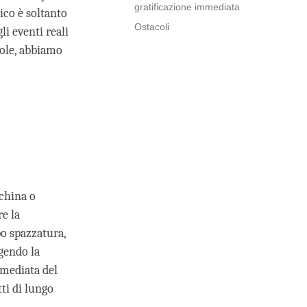
gratificazione immediata
ico è soltanto
Ostacoli
li eventi reali
role, abbiamo
china o
e la
bo spazzatura,
ggendo la
mmediata del
tti di lungo