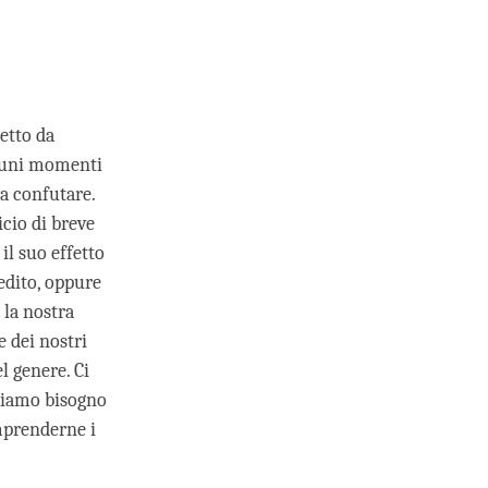
etto da
lcuni momenti
da confutare.
cio di breve
il suo effetto
edito, oppure
 la nostra
 dei nostri
l genere. Ci
biamo bisogno
mprenderne i