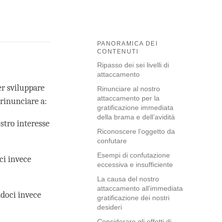
PANORAMICA DEI
CONTENUTI
Ripasso dei sei livelli di
attaccamento
er sviluppare
Rinunciare al nostro
attaccamento per la
 rinunciare a:
gratificazione immediata
della brama e dell’avidità
ostro interesse
Riconoscere l’oggetto da
confutare
Esempi di confutazione
ci invece
eccessiva e insufficiente
La causa del nostro
attaccamento all’immediata
ndoci invece
gratificazione dei nostri
desideri
Considerare gli effetti di