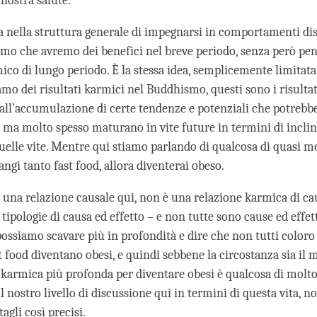
nostra salute.
a nella struttura generale di impegnarsi in comportamenti dist
mo che avremo dei benefici nel breve periodo, senza però pen
ico di lungo periodo. È la stessa idea, semplicemente limitata 
mo dei risultati karmici nel Buddhismo, questi sono i risultat
ll’accumulazione di certe tendenze e potenziali che potreb
, ma molto spesso maturano in vite future in termini di inclin
uelle vite. Mentre qui stiamo parlando di qualcosa di quasi m
gi tanto fast food, allora diventerai obeso.
 una relazione causale qui, non è una relazione karmica di cau
tipologie di causa ed effetto – e non tutte sono cause ed effet
ossiamo scavare più in profondità e dire che non tutti coloro
 food diventano obesi, e quindi sebbene la circostanza sia il 
a karmica più profonda per diventare obesi è qualcosa di molt
il nostro livello di discussione qui in termini di questa vita,
agli così precisi.