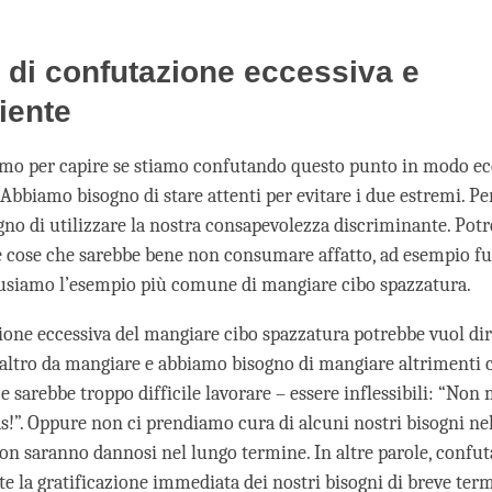
di confutazione eccessiva e
ciente
mo per capire se stiamo confutando questo punto in modo ec
 Abbiamo bisogno di stare attenti per evitare i due estremi. Pe
no di utilizzare la nostra consapevolezza discriminante. Po
e cose che sarebbe bene non consumare affatto, ad esempio f
 usiamo l’esempio più comune di mangiare cibo spazzatura.
one eccessiva del mangiare cibo spazzatura potrebbe vuol di
’altro da mangiare e abbiamo bisogno di mangiare altrimenti
e sarebbe troppo difficile lavorare – essere inflessibili: “No
!”. Oppure non ci prendiamo cura di alcuni nostri bisogni ne
on saranno dannosi nel lungo termine. In altre parole, confut
e la gratificazione immediata dei nostri bisogni di breve ter