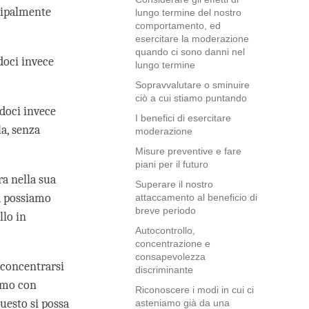
ncipalmente
lungo termine del nostro
comportamento, ed
esercitare la moderazione
quando ci sono danni nel
doci invece
lungo termine
Sopravvalutare o sminuire
ciò a cui stiamo puntando
doci invece
I benefici di esercitare
a, senza
moderazione
Misure preventive e fare
piani per il futuro
ra nella sua
Superare il nostro
a possiamo
attaccamento al beneficio di
breve periodo
llo in
Autocontrollo,
concentrazione e
consapevolezza
 concentrarsi
discriminante
iamo con
Riconoscere i modi in cui ci
questo si possa
asteniamo già da una