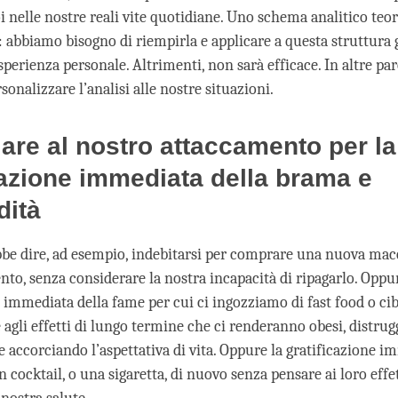
i nelle nostre reali vite quotidiane. Uno schema analitico teor
 abbiamo bisogno di riempirla e applicare a questa struttura g
sperienza personale. Altrimenti, non sarà efficace. In altre pa
sonalizzare l’analisi alle nostre situazioni.
are al nostro attaccamento per la
cazione immediata della brama e
dità
be dire, ad esempio, indebitarsi per comprare una nuova mac
to, senza considerare la nostra incapacità di ripagarlo. Oppur
e immediata della fame per cui ci ingozziamo di fast food o ci
 agli effetti di lungo termine che ci renderanno obesi, distru
e accorciando l’aspettativa di vita. Oppure la gratificazione i
n cocktail, o una sigaretta, di nuovo senza pensare ai loro effe