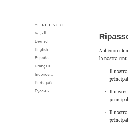
ALTRE LINGUE
العربية
Ripasso
Deutsch
English
Abbiamo ident
Español
la nostra rin
Français
Il nostro
Indonesia
principal
Português
Русский
Il nostro
principa
Il nostro
principa