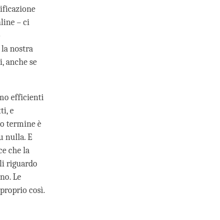
ificazione
line – ci
o
la nostra
i, anche se
mo efficienti
i, e
go termine è
u nulla. E
ce che la
li riguardo
rno. Le
proprio così.