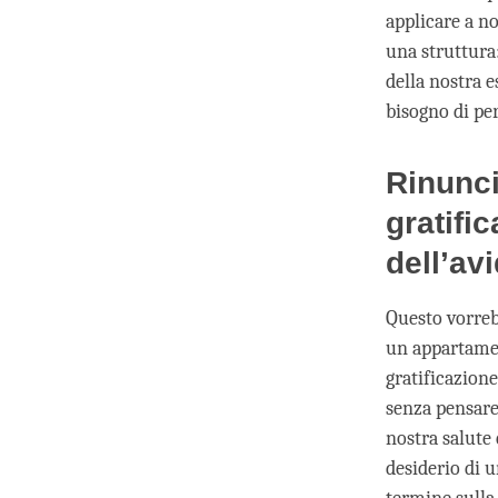
applicare a no
una struttura:
della nostra e
bisogno di per
Rinunci
gratifi
dell’avi
Questo vorreb
un appartamen
gratificazion
senza pensare
nostra salute 
desiderio di u