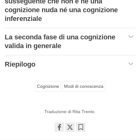
susseguente che non è né una
cognizione nuda né una cognizione
inferenziale
La seconda fase di una cognizione
valida in generale
Riepilogo
Cognizione
Modi di conoscenza
Traduzione di Rita Trento.
Share
Bookmark