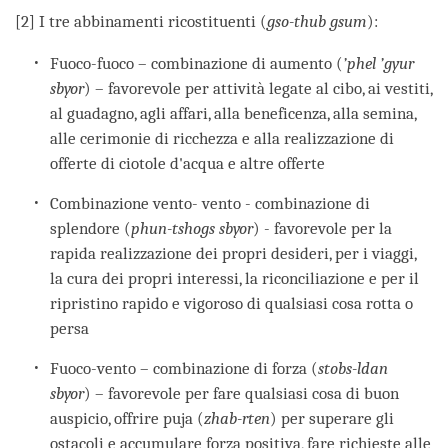
[2] I tre abbinamenti ricostituenti (
gso-thub gsum
):
Fuoco-fuoco – combinazione di aumento (
’phel ’gyur
sbyor
) – favorevole per attività legate al cibo, ai vestiti,
al guadagno, agli affari, alla beneficenza, alla semina,
alle cerimonie di ricchezza e alla realizzazione di
offerte di ciotole d'acqua e altre offerte
Combinazione vento- vento - combinazione di
splendore (
phun-tshogs sbyor
) - favorevole per la
rapida realizzazione dei propri desideri, per i viaggi,
la cura dei propri interessi, la riconciliazione e per il
ripristino rapido e vigoroso di qualsiasi cosa rotta o
persa
Fuoco-vento – combinazione di forza (
stobs-ldan
sbyor
) – favorevole per fare qualsiasi cosa di buon
auspicio, offrire puja (
zhab-rten
) per superare gli
ostacoli e accumulare forza positiva, fare richieste alle