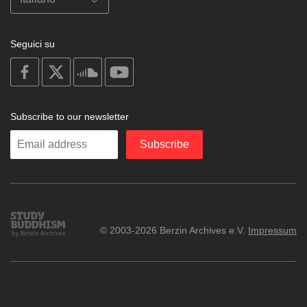
Seguici su
on
on
on
on
facebook
X
soundcloud
youtube
Subscribe to our newsletter
Enter
Subscribe
your
email
Study
© 2003-2026 Berzin Archives e.V.
Impressum
Buddhism
Home