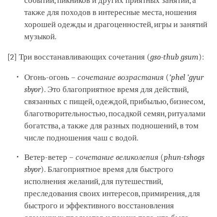
событий, пикников и других приятных занятий, а
также для походов в интересные места, ношения
хорошей одежды и драгоценностей, игры и занятий
музыкой.
[2] Три восстанавливающих сочетания (
gso-thub gsum
):
Огонь-огонь –
сочетание возрастания
(
’phel ’gyur
sbyor
). Это благоприятное время для действий,
связанных с пищей, одеждой, прибылью, бизнесом,
благотворительностью, посадкой семян, ритуалами
богатства, а также для разных подношений, в том
числе подношения чаш с водой.
Ветер-ветер –
сочетание великолепия
(
phun-tshogs
sbyor
). Благоприятное время для быстрого
исполнения желаний, для путешествий,
преследования своих интересов, примирения, для
быстрого и эффективного восстановления