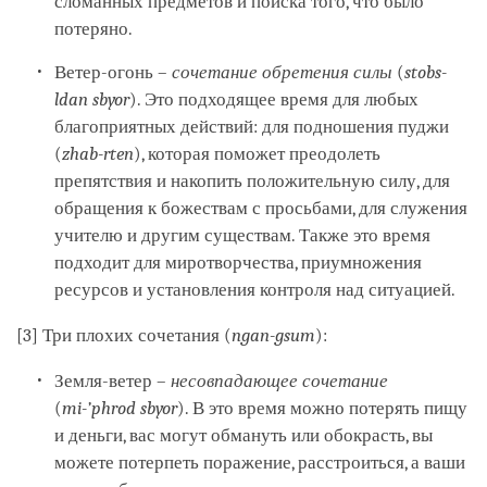
сломанных предметов и поиска того, что было
потеряно.
Ветер-огонь –
сочетание обретения силы
(
stobs-
ldan sbyor
). Это подходящее время для любых
благоприятных действий: для подношения пуджи
(
zhab-rten
), которая поможет преодолеть
препятствия и накопить положительную силу, для
обращения к божествам с просьбами, для служения
учителю и другим существам. Также это время
подходит для миротворчества, приумножения
ресурсов и установления контроля над ситуацией.
[3] Три плохих сочетания (
ngan-gsum
):
Земля-ветер –
несовпадающее сочетание
(
mi-’phrod sbyor
). В это время можно потерять пищу
и деньги, вас могут обмануть или обокрасть, вы
можете потерпеть поражение, расстроиться, а ваши