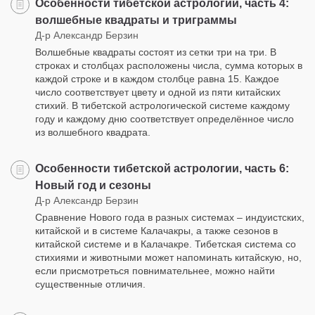
Особенности тибетской астрологии, часть 4:
волшебные квадраты и триграммы
Д-р Александр Берзин
Волшебные квадраты состоят из сетки три на три. В
строках и столбцах расположены числа, сумма которых в
каждой строке и в каждом столбце равна 15. Каждое
число соответствует цвету и одной из пяти китайских
стихий. В тибетской астрологической системе каждому
году и каждому дню соответствует определённое число
из волшебного квадрата.
Особенности тибетской астрологии, часть 6:
Новый год и сезоны
Д-р Александр Берзин
Сравнение Нового года в разных системах – индуистских,
китайской и в системе Калачакры, а также сезонов в
китайской системе и в Калачакре. Тибетская система со
стихиями и животными может напоминать китайскую, но,
если присмотреться повнимательнее, можно найти
существенные отличия.