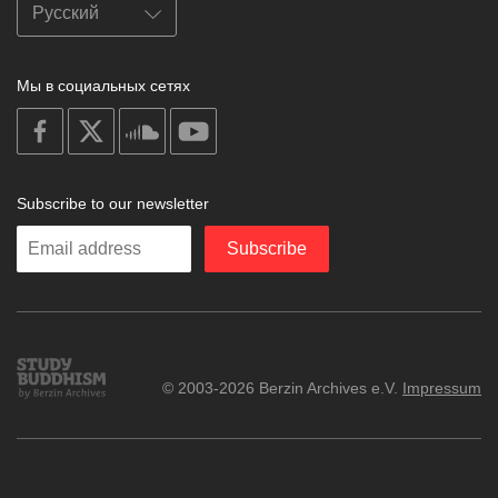
Мы в социальных сетях
on
on
on
on
facebook
X
soundcloud
youtube
Subscribe to our newsletter
Enter
Subscribe
your
email
Study
© 2003-2026 Berzin Archives e.V.
Impressum
Buddhism
Home