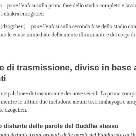
 – pone l’enfasi sulla prima fase dello stadio completo e lavor
e i chakra energetici;
 (dzogchen) – pone l’enfasi sulla seconda fase dello stadio com
amo le cause immediate della mente illuminante e dei corpi di
ee di trasmissione, divise in base 
ti
incipali linee di trasmissione dei nove veicoli. La prima compr
i, mentre le ultime due includono alcuni testi mahayoga e an
te dzogchen.
io distante delle parole del Buddha stesso
ggio
distante
(
ring-brgyud
)
delle parole del Buddha stesso
(
b