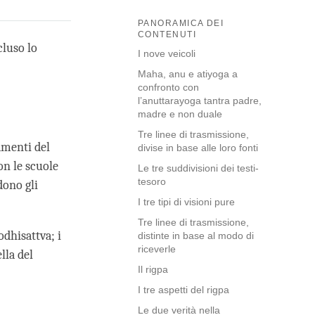
PANORAMICA DEI
CONTENUTI
cluso lo
I nove veicoli
Maha, anu e atiyoga a
confronto con
l’anuttarayoga tantra padre,
madre e non duale
Tre linee di trasmissione,
amenti del
divise in base alle loro fonti
con le scuole
Le tre suddivisioni dei testi-
tesoro
dono gli
I tre tipi di visioni pure
Tre linee di trasmissione,
odhisattva; i
distinte in base al modo di
riceverle
lla del
Il rigpa
I tre aspetti del rigpa
Le due verità nella