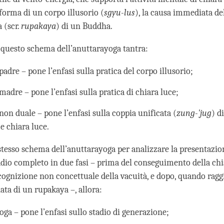
forma di un corpo illusorio (
sgyu-lus
), la causa immediata del
 (scr.
rupakaya
) di un Buddha.
i questo schema dell’anuttarayoga tantra:
 padre – pone l’enfasi sulla pratica del corpo illusorio;
 madre – pone l’enfasi sulla pratica di chiara luce;
 non duale – pone l’enfasi sulla coppia unificata (
zung-'jug
) d
 e chiara luce.
stesso schema dell’anuttarayoga per analizzare la presentazi
tadio completo in due fasi – prima del conseguimento della chi
a cognizione non concettuale della vacuità, e dopo, quando rag
ta di un rupakaya –, allora:
ga – pone l’enfasi sullo stadio di generazione;