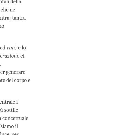
tali della
i che ne
antra: tantra
no
ed-rim
) e lo
nerazione
ci
a
er generare
te del corpo e
entrale i
ù sottile
on concettuale
Usiamo il
 luce, per