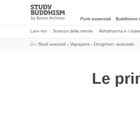
Close
Study
Buddhism
Punti essenziali
Buddhismo t
Home
Lam-rim
Scienza della mente
Abhidharma e i sistem
›
Studi avanzati
›
Vajrayana
›
Dzogchen: avanzato
Le pri