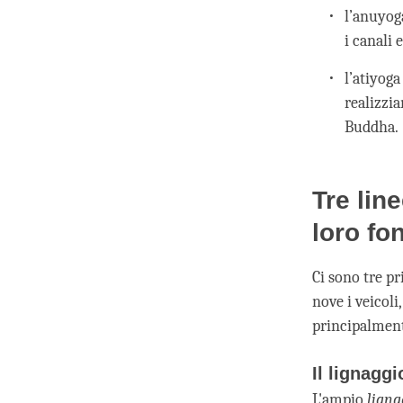
l’anuyoga
i canali 
l’atiyoga
realizzi
Buddha.
Tre lin
loro fon
Ci sono tre pr
nove i veicol
principalmen
Il lignagg
L'ampio
ligna