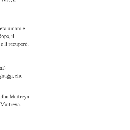
metà umani e
opo, il
e li recuperò.
oni)
gnaggi, che
uddha Maitreya
i Maitreya.