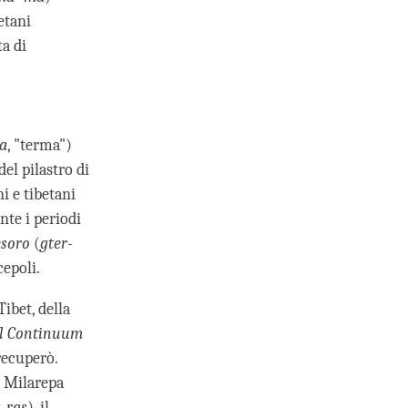
etani
ta di
a
, "terma")
del pilastro di
ni e tibetani
nte i periodi
esoro
(
gter-
cepoli.
Tibet, della
Il Continuum
recuperò.
i Milarepa
-ras
), il