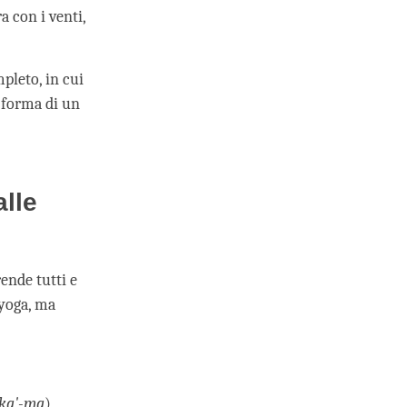
a con i venti,
pleto, in cui
 forma di un
alle
ende tutti e
uyoga, ma
ka'-ma
)