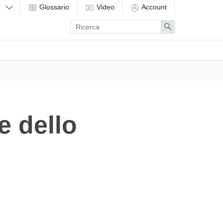
Glossario
Video
Account
Enter
Search
search
term
e dello