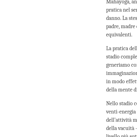
Mahayoga, anu
pratica nel se
danno. La stes
padre, madre e
equivalenti.
La pratica de
stadio comple
generiamo com
immaginazione
in modo effet
della mente d
Nello stadio 
venti-energia 
dell’attività 
della vacuità
livello più so