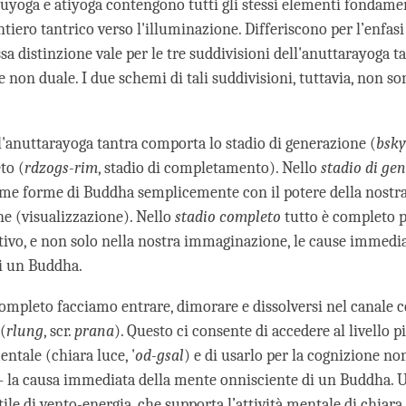
yoga e atiyoga contengono tutti gli stessi elementi fondamen
ntiero tantrico verso l'illuminazione. Differiscono per l’enfas
sa distinzione vale per le tre suddivisioni dell'anuttarayoga t
 non duale. I due schemi di tali suddivisioni, tuttavia, non so
ll'anuttarayoga tantra comporta lo stadio di generazione (
bsky
to (
rdzogs-rim
, stadio di completamento). Nello
stadio di ge
e forme di Buddha semplicemente con il potere della nostr
 (visualizzazione). Nello
stadio completo
tutto è completo p
tivo, e non solo nella nostra immaginazione, le cause immedia
i un Buddha.
completo facciamo entrare, dimorare e dissolversi nel canale c
(
rlung
, scr.
prana
). Questo ci consente di accedere al livello pi
mentale (chiara luce, '
od-gsal
) e di usarlo per la cognizione n
 – la causa immediata della mente onnisciente di un Buddha. 
ttile di vento-energia, che supporta l’attività mentale di chiara