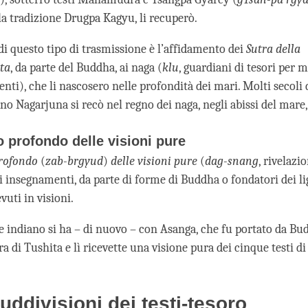
la tradizione Drugpa Kagyu, li recuperò.
di questo tipo di trasmissione è l’affidamento dei
Sutra
della
ta
, da parte del Buddha, ai naga (
klu
, guardiani di tesori per 
nti), che li nascosero nelle profondità dei mari. Molti secoli d
o Nagarjuna si recò nel regno dei naga, negli abissi del mare, 
io profondo delle visioni pure
profondo
(
zab-brgyud
)
delle visioni pure
(
dag-snang
, rivelazi
 insegnamenti, da parte di forme di Buddha o fondatori dei li
vuti in visioni.
 indiano si ha – di nuovo – con Asanga, che fu portato da B
ra di Tushita e lì ricevette una visione pura dei cinque testi d
suddivisioni dei testi-tesoro