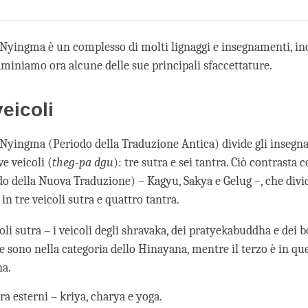
Share
Bookmark
on
facebook
 Nyingma è un complesso di molti lignaggi e insegnamenti, in
miniamo ora alcune delle sue principali sfaccettature.
veicoli
 Nyingma (Periodo della Traduzione Antica) divide gli insegn
e veicoli (
theg-pa dgu
): tre sutra e sei tantra. Ciò contrasta 
o della Nuova Traduzione) – Kagyu, Sakya e Gelug –, che divi
n tre veicoli sutra e quattro tantra.
coli sutra – i veicoli degli shravaka, dei pratyekabuddha e dei b
 sono nella categoria dello Hinayana, mentre il terzo è in que
a.
tra esterni – kriya, charya e yoga.