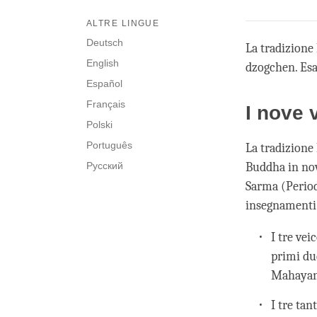
ALTRE LINGUE
Deutsch
La tradizione
English
dzogchen. Esa
Español
Français
I nove 
Polski
Português
La tradizione
Русский
Buddha in nov
Sarma (Period
insegnamenti i
I tre vei
primi due
Mahayan
I tre tan