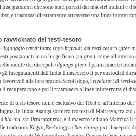
 insegnamenti che sono stati portati dai maestri indiani e tib
Tibet, e trasmessi direttamente attraverso una linea ininterrot
o ravvicinato dei testi-tesoro
 –
lignaggio ravvicinato
(
nye-brgyud
)
dei testi-tesoro
(
gter-m
sti posizionati in un luogo fisico (
sa-gter
), come all'interno 
nella mente dei discepoli (
dgongs-gter
). I primi maestri india
gli insegnamenti dall'India li nascosero lì per custodirli dura
favorevoli alla loro pratica. Secoli dopo, i
rivelatori di testi-t
) li recuperarono e poi li trasmisero a linee ininterrotte di dis
to di testi-tesoro non è esclusivo del Tibet o, all'interno del 
ngma. In India, Asanga sotterrò tre testi di Maitreya, tra cui
ud bla-ma
, scr.
Uttaratantra
), e il maestro indiano Maitripa li 
elle tradizioni Kagyu, Rechungpa (
Ras-chung-pa
), discepolo d
), sotterrò testi Mahamudra e Tsangpa Gyarey (
gTsan-pa rgya