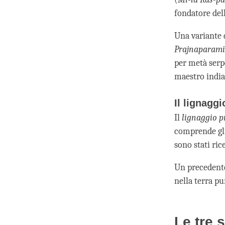
fondatore del
Una variante 
Prajnaparami
per metà serpe
maestro indian
Il lignagg
Il
lignaggio 
comprende gli
sono stati rice
Un precedente
nella terra pu
Le tre 