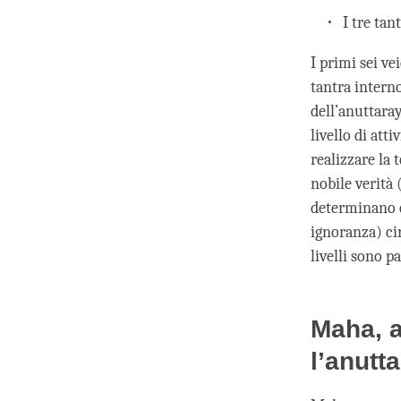
I tre ta
I primi sei ve
tantra intern
dell’anuttara
livello di att
realizzare la 
nobile verità 
determinano e
ignoranza) cir
livelli sono p
Maha, a
l’anutt