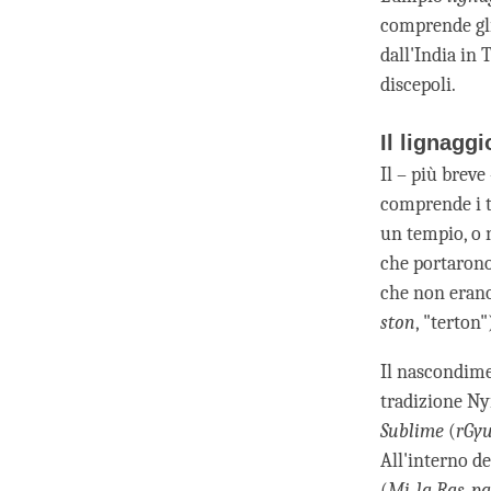
comprende gli
dall'India in 
discepoli.
Il lignaggi
Il – più breve
comprende i te
un tempio, o 
che portarono 
che non erano 
ston
, "terton"
Il nascondimen
tradizione Nyi
Sublime
(
rGy
All'interno d
(
Mi-la Ras-pa