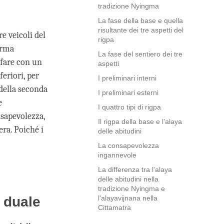
tradizione Nyingma
La fase della base e quella
risultante dei tre aspetti del
re veicoli del
rigpa
arma
La fase del sentiero dei tre
 fare con un
aspetti
feriori, per
I preliminari interni
e della seconda
I preliminari esterni
e
I quattro tipi di rigpa
nsapevolezza,
Il rigpa della base e l’alaya
era. Poiché i
delle abitudini
La consapevolezza
ingannevole
La differenza tra l'alaya
delle abitudini nella
tradizione Nyingma e
 duale
l'alayavijnana nella
Cittamatra