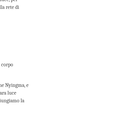
la rete di
i corpo
one Nyingma, e
ara luce
giungiamo la