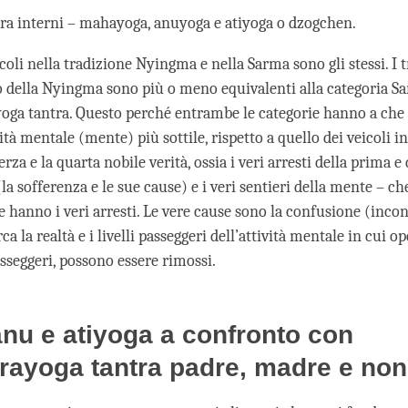
ntra interni – mahayoga, anuyoga e atiyoga o dzogchen.
icoli nella tradizione Nyingma e nella Sarma sono gli stessi. I t
o della Nyingma sono più o meno equivalenti alla categoria S
yoga tantra. Questo perché entrambe le categorie hanno a che
ività mentale (mente) più sottile, rispetto a quello dei veicoli in
terza e la quarta nobile verità, ossia i veri arresti della prima 
(la sofferenza e le sue cause) e i veri sentieri della mente – ch
 hanno i veri arresti. Le vere cause sono la confusione (inco
ca la realtà e i livelli passeggeri dell’attività mentale in cui op
asseggeri, possono essere rimossi.
nu e atiyoga a confronto con
arayoga tantra padre, madre e non